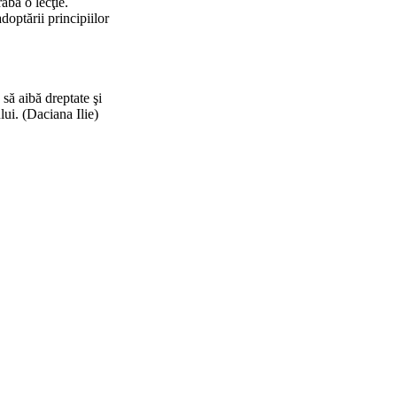
abă o lecţie.
doptării principiilor
 să aibă dreptate şi
lui.
(Daciana Ilie)