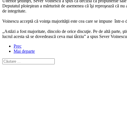
Ulterior şedinţei, Sever Voinescu a spus că decizia ca propunerile sale ş
Deputatul ploieştean a mărturisit de asemenea că îşi reproşează că nu a 
de integritate.
Voinescu acceptă că voinţa majorităţii este cea care se impune într-o 
„Astăzi a fost majoritate, dincolo de orice discuţie. Pe de altă parte, şti
lucrul acesta să se dovedească ceva mai târziu” a spus Sever Voines
Prec
Mai departe