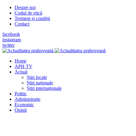
Despre noi
Codul de etică
Termeni și condiții
Contact
facebook
instagram
twitter
Home
APH TV
Actual
Știri locale
Știri naționale
Știri internaționale
Politic
Administrație
Economic
Opinii