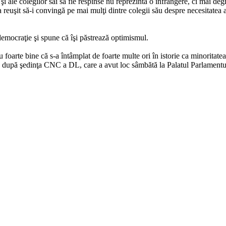
i ale colegilor săi să fie respinse nu reprezintă o înfrângere, ci mai degr
reuşit să-i convingă pe mai mulţi dintre colegii său despre necesitatea a
democraţie şi spune că îşi păstrează optimismul.
u foarte bine că s-a întâmplat de foarte multe ori în istorie ca minoritatea
cu după şedinţa CNC a DL, care a avut loc sâmbătă
la Palatul
Parlamentu