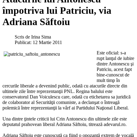
împotriva lui Patriciu, via
Adriana Săftoiu
Scris de
Irina Sima
Publicat: 12 Martie 2011
Este oficial: s-a
rupt lanţul de iubire
dintre Antonescu şi
Patriciu, acest fapt
bine-cunoscut de
mult timp în
cercurile liberale a devenind public, odată cu atacurile directe din
ultimele zile între reprezentanţii PNL. Regina balului este
conservatorul Dan Voiculescu care, odată cu etichetarea sa juridică
de colaborator al Securităţii comuniste, a declanşat o întreagă
polemică între reprezentanţii la vârf ai Partidului Naţional Liberal.
Una dintre ţintele criticii lui Crin Antonescu din ultimele zile este
deputatul prahovean liberal Adriana Săftoiu, titrează adevarul.ro.
Adriana Săftoiu este cunoscută ca fiind o opozantă extrem de vocală