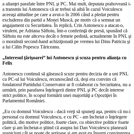
a alianţei parafate între PNL şi PC. Mai mult, deputata prahoveană i-
a transmis lui Antonescu că ar trebui să aibă în cazul Voiculescu
aceeaşi atitudine pe care a avut-o în 2006 când a pledat pentru
excluderea din partid a Monei Muscă, pe motiv că a semnat un
angajament cu Securitatea. În replică, Crin Antonescu a atacat-o,
virulent, pe Adriana Săftoiu, într-o conferinţă de presă, spunând că
Săftoiu nu este altceva decât o femeie pedistă, actualmente în PNL şi
o moralistă second-hand achiziţionată pe vremea lui Dinu Patriciu şi
a lui Călin Popescu Tăriceanu.
„Interesul ţărişoarei” lui Antonescu şi scuza pentru alianţa cu
Felix
Antonescu continuă să găsească scuze pentru decizia de a uni PNL
cu PC-ul lui Voiculescu, recunoscând că, deşi era convins că
fondatorul Partidului Conservator ar fi colaborat cu Securitatea, nu a
urmărit, prin parafarea înţelegerii dintre PNL şi PC decât interese
strict politice, în scopul formării unei majorităţi a Opoziţiei în
Parlamentul României.
„Eu cu domnul Voiculescu - dacă vreţi să spuneţi aşa, pentru că nu-i
personal cu domnul Voiculescu, e cu PC - am încheiat o înţelegere
politică, din motive politice, foarte clare, cu obiective politice foarte
clare şi am încheiat-o ştiind că asupra lui Dan Voiculescu planează
suspiciuni cât se poate de serioase şi am avut eu însumi convingerea