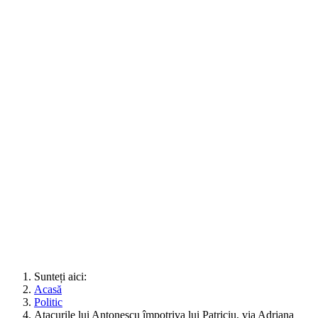
Sunteți aici:
Acasă
Politic
Atacurile lui Antonescu împotriva lui Patriciu, via Adriana