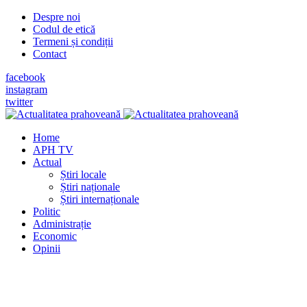
Despre noi
Codul de etică
Termeni și condiții
Contact
facebook
instagram
twitter
Home
APH TV
Actual
Știri locale
Știri naționale
Știri internaționale
Politic
Administrație
Economic
Opinii