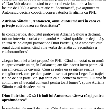
că Dan Voiculescu, lucrând în comerţul exterior, unde a lucrat
înainte de 1989, a avut o relaţie cu Securitatea", şi-a argumentat
Antonescu decizia cooptării conservatorilor în alianţa cu PNL.
Adriana Săftoiu: „Antonescu, omul dublei măsuri în ceea ce
priveşte colaboarea cu Securitatea”
În contrapartidă, deputatul prahovean Adriana Săftoiu a declarat,
într-un interviu acordat cotidianului Adevărul (publicaţie deţinută şi
editată de holdingul patronat de Dinu Patriciu), că Antonescu este
omul dublei măsuri când vine vorba de relaţia cu Securitatea a
colaboratorilor săi.
„Legea lustraţiei a fost propusă de PNL. Când am votat-o, în urmă
cu aproximativ un an, în Parlament, am făcut acest lucru pentru că
aşa am crezut de cuviinţă. Cum aş putea eu să înţeleg reacţia
colegilor mei, care pe de o parte au semnat pentru Legea Lustraţiei,
iar, pe de altă parte, vin şi-ţi spun că nu contează trecutul. Eu cred în
continuare că trecutul contează pentru toată lumea", spune Adriana
Săftoiu citată de adevarul.ro
Dinu Patriciu: „O să-i trimit lui Antonescu câteva cărţi pentru
aprofundarea”
În conferinţa de presă de vineri, Crin Antonescu nu s-a limitat doar