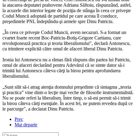
la atacarea deputatei prahovene Adriana Săftoiu, răspunzând, astfel,
la acuzele din interior legate de poziţia de stânga în ceea ce priveşte
Codul Muncii adoptată de partidul pe care acesta îl conduce,
preşedintele PNL îndeptându-şi armele spre Dinu Patriciu.
„În ceea ce priveşte Codul Muncii, avem necazuri. S-a format un
cvartet foarte recent Boc-Patriciu-Botiş-Grigore Cartianu, care
revoluţionează practica şi teoria liberalismului", declară Antonescu,
cu trimitere explicită către omul de afaceri liberal Dinu Patriciu.
Ironia lui Antonescu nu a rămas fără răspuns din partea lui Patriciu,
omul de afaceri declarând pentru Adevărul că se simte dator să-i
trimită lui Antonescu câteva cărţi la birou pentru aprofundarea
liberalismului.
„Sunt silit să-i atrag atenţia domnului preşedinte că sintagma „teoria
şi practica” vine dintr-o lecţie mai veche de filosofie instrumentalistă.
Nu se poate referi la liberalism. Între timp, o să-mi permit să-i trimit
la birou câteva cărţi esenţiale. În acest fel, ne putem revedea după ce
le parcurge", a declarat Dinu Patriciu.
Prec
Mai departe