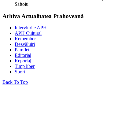
Săftoiu
Arhiva Actualitatea Prahoveană
Interviurile APH
APH Cultural
Remember
Dezvăluiri
Pamflet
Editorial
Reportaj
Timp liber
Sport
Back To Top