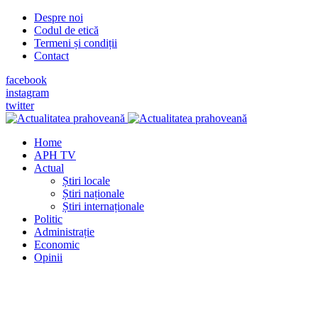
Despre noi
Codul de etică
Termeni și condiții
Contact
facebook
instagram
twitter
Home
APH TV
Actual
Știri locale
Știri naționale
Știri internaționale
Politic
Administrație
Economic
Opinii