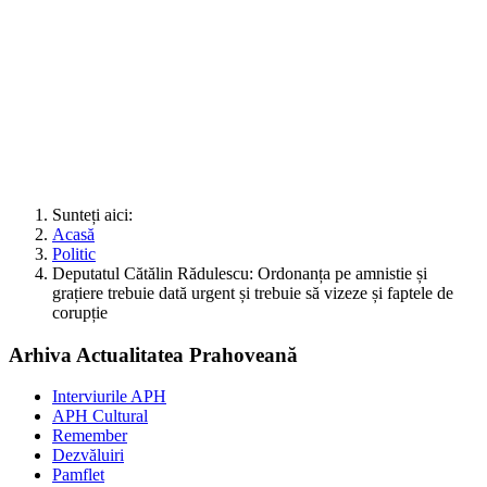
Sunteți aici:
Acasă
Politic
Deputatul Cătălin Rădulescu: Ordonanța pe amnistie și
grațiere trebuie dată urgent și trebuie să vizeze și faptele de
corupție
Arhiva Actualitatea Prahoveană
Interviurile APH
APH Cultural
Remember
Dezvăluiri
Pamflet