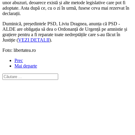
unor abuzuri, deoarece există și alte metode legislative care pot fi
adoptate. Asta după ce, cu o zi în urmă, fusese ceva mai rezervat în
declarații.
Duminică, președintele PSD, Liviu Dragnea, anunța că PSD -
ALDE are obligația să dea o Ordonanță de Urgență pe amnistie și
grațiere pentru a fi reparate toate nedreptățile care s-au făcut în
Justiție (
VEZI DETALII
).
Foto: libertatea.ro
Prec
Mai departe