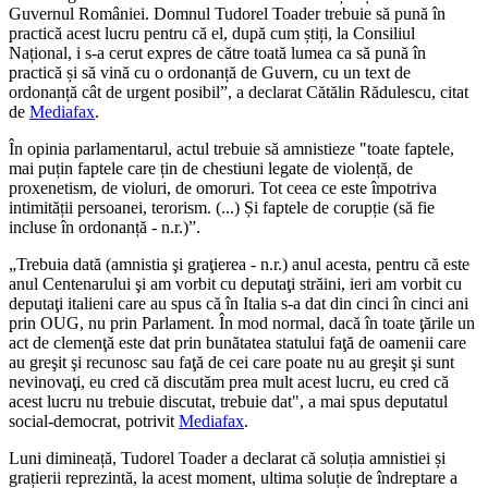
Guvernul României. Domnul Tudorel Toader trebuie să pună în
practică acest lucru pentru că el, după cum știți, la Consiliul
Național, i s-a cerut expres de către toată lumea ca să pună în
practică și să vină cu o ordonanță de Guvern, cu un text de
ordonanță cât de urgent posibil”, a declarat Cătălin Rădulescu, citat
de
Mediafax
.
În opinia parlamentarul, actul trebuie să amnistieze "toate faptele,
mai puțin faptele care țin de chestiuni legate de violență, de
proxenetism, de violuri, de omoruri. Tot ceea ce este împotriva
intimității persoanei, terorism. (...) Și faptele de corupție (să fie
incluse în ordonanță - n.r.)”.
„Trebuia dată (amnistia şi graţierea - n.r.) anul acesta, pentru că este
anul Centenarului şi am vorbit cu deputaţi străini, ieri am vorbit cu
deputaţi italieni care au spus că în Italia s-a dat din cinci în cinci ani
prin OUG, nu prin Parlament. În mod normal, dacă în toate ţările un
act de clemenţă este dat prin bunătatea statului faţă de oamenii care
au greşit şi recunosc sau faţă de cei care poate nu au greşit şi sunt
nevinovaţi, eu cred că discutăm prea mult acest lucru, eu cred că
acest lucru nu trebuie discutat, trebuie dat", a mai spus deputatul
social-democrat, potrivit
Mediafax
.
Luni dimineață, Tudorel Toader a declarat că soluția amnistiei și
grațierii reprezintă, la acest moment, ultima soluție de îndreptare a