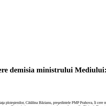
ere demisia ministrului Mediului
aţa ploieştenilor, Cătălina Băzianu, preşedintele PMP Prahova, îi cere m