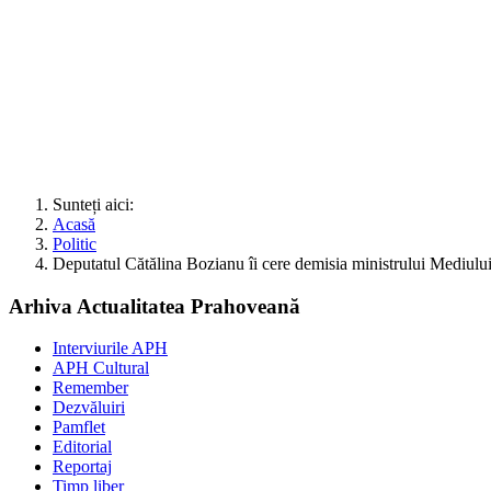
Sunteți aici:
Acasă
Politic
Deputatul Cătălina Bozianu îi cere demisia ministrului Mediului
Arhiva Actualitatea Prahoveană
Interviurile APH
APH Cultural
Remember
Dezvăluiri
Pamflet
Editorial
Reportaj
Timp liber