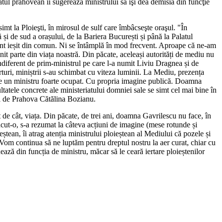
tul prahovean îi sugerează ministrului să îşi dea demisia din funcţie
imt la Ploieşti, în mirosul de sulf care îmbâcseşte oraşul. "În
ă și de sud a orașului, de la Bariera București și până la Palatul
iment ieșit din comun. Ni se întâmplă în mod frecvent. Aproape că ne-am
it parte din viața noastră. Din păcate, aceleași autorități de mediu nu
Indiferent de prim-ministrul pe care l-a numit Liviu Dragnea și de
uri, miniștrii s-au schimbat cu viteza luminii. La Mediu, prezența
este un ministru foarte ocupat. Cu propria imagine publică. Doamna
ltatele concrete ale ministeriatului domniei sale se simt cel mai bine în
tul de Prahova Cătălina Bozianu.
t de cât, viața. Din păcate, de trei ani, doamna Gavrilescu nu face, în
făcut-o, s-a rezumat la câteva acțiuni de imagine (mese rotunde și
eștean, îi atrag atenția ministrului ploieștean al Mediului că pozele și
Vom continua să ne luptăm pentru dreptul nostru la aer curat, chiar cu
ză din funcția de ministru, măcar să le ceară iertare ploieștenilor