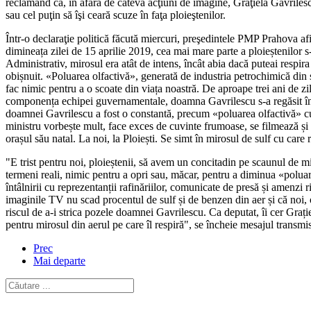
reclamând că, în afară de câteva acţiuni de imagine, Graţiela Gavrilesc
sau cel puţin să îşi ceară scuze în faţa ploieştenilor.
Într-o declaraţie politică făcută miercuri, preşedintele PMP Prahova afi
dimineața zilei de 15 aprilie 2019, cea mai mare parte a ploieștenilor s-a
Administrativ, mirosul era atât de intens, încât abia dacă puteai respi
obișnuit. «Poluarea olfactivă», generată de industria petrochimică din 
fac nimic pentru a o scoate din viața noastră. De aproape trei ani de z
componența echipei guvernamentale, doamna Gavrilescu s-a regăsit în fo
doamnei Gavrilescu a fost o constantă, precum «poluarea olfactivă» cu 
ministru vorbește mult, face exces de cuvinte frumoase, se filmează și se
orașul său natal. La noi, la Ploiești. Se simt în mirosul de sulf cu car
"E trist pentru noi, ploieștenii, să avem un concitadin pe scaunul de mi
termeni reali, nimic pentru a opri sau, măcar, pentru a diminua «poluare
întâlnirii cu reprezentanții rafinăriilor, comunicate de presă și amenzi r
imaginile TV nu scad procentul de sulf și de benzen din aer și că noi,
riscul de a-i strica pozele doamnei Gavrilescu. Ca deputat, îi cer Graț
pentru mirosul din aerul pe care îl respiră", se încheie mesajul transm
Prec
Mai departe