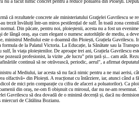
u nu a făcut nimic concret pentru a reduce poluarea din Ploieşti. Deputa
rmă că rezultatele concrete ale ministeriatului Graţielei Gavrilescu se res
u trezit învăluiți într-un miros pestilențial de sulf. În toată zona central
ra normal. Din păcate, pentru noi, ploieștenii, acesta nu a fost un even
și de lângă oraș, așa cum elegant o numesc autoritățile de mediu, a deven
ile, ministrul Mediului este o doamnă din Ploiești, Grațiela Gavrilescu. 
rmula de la Palatul Victoria. La Educație, la Sănătate sau la Transport
sulf, în viața ploieștenilor. De aproape trei ani, Grațiela Gavrilescu 
 pozează profesionist, la vizite „de lucru” prin țară și... cam atât. Rezu
e rafinăriile continuă să ne otrăvească, periodic, aerul", a afirmat deputa
nistru al Mediului, iar acesta să nu facă nimic pentru a ne mai aerisi, câ
a olfactivă» din Ploiești. A reacționat cu întârziere, iar, atunci când a 
idicol de mici prin comparație cu cifra de afaceri a poluatorilor). Ca ploi
 oamenii din oraș, ne-om fi obișnuit cu mirosul, dar nu ne-am resemnat. 
ielei Gavrilescu să dea dovadă de o minimă decență și, dacă nu demisionea
is miercuri de Cătălina Bozianu.