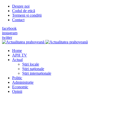
Despre noi
Codul de etică
Termeni și condiții
Contact
facebook
instagram
twitter
Home
APH TV
Actual
Știri locale
Știri naționale
Știri internaționale
Politic
Administrație
Economic
Opinii