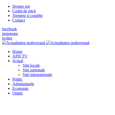
Despre noi
Codul de etică
Termeni și condiții
Contact
facebook
instagram
twitter
Home
APH TV
Actual
Știri locale
Știri naționale
Știri internaționale
Politic
Administrație
Economic
Opinii