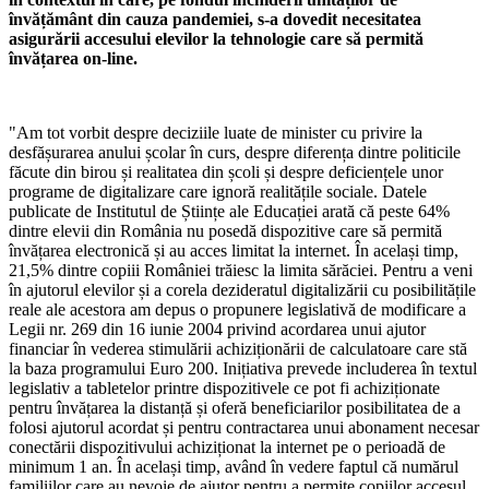
învățământ din cauza pandemiei, s-a dovedit necesitatea
asigurării accesului elevilor la tehnologie care să permită
învățarea on-line.
"Am tot vorbit despre deciziile luate de minister cu privire la
desfășurarea anului școlar în curs, despre diferența dintre politicile
făcute din birou și realitatea din școli și despre deficiențele unor
programe de digitalizare care ignoră realitățile sociale. Datele
publicate de Institutul de Științe ale Educației arată că peste 64%
dintre elevii din România nu posedă dispozitive care să permită
învățarea electronică și au acces limitat la internet. În același timp,
21,5% dintre copiii României trăiesc la limita sărăciei. Pentru a veni
în ajutorul elevilor și a corela dezideratul digitalizării cu posibilitățile
reale ale acestora am depus o propunere legislativă de modificare a
Legii nr. 269 din 16 iunie 2004 privind acordarea unui ajutor
financiar în vederea stimulării achiziționării de calculatoare care stă
la baza programului Euro 200. Inițiativa prevede includerea în textul
legislativ a tabletelor printre dispozitivele ce pot fi achiziționate
pentru învățarea la distanță și oferă beneficiarilor posibilitatea de a
folosi ajutorul acordat și pentru contractarea unui abonament necesar
conectării dispozitivului achiziționat la internet pe o perioadă de
minimum 1 an. În același timp, având în vedere faptul că numărul
familiilor care au nevoie de ajutor pentru a permite copiilor accesul