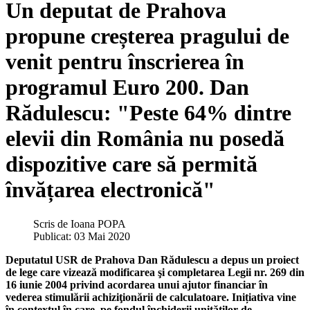
Un deputat de Prahova
propune creșterea pragului de
venit pentru înscrierea în
programul Euro 200. Dan
Rădulescu: "Peste 64% dintre
elevii din România nu posedă
dispozitive care să permită
învățarea electronică"
Scris de
Ioana POPA
Publicat: 03 Mai 2020
Deputatul USR de Prahova Dan Rădulescu a depus un proiect
de lege care vizează modificarea şi completarea Legii nr. 269 din
16 iunie 2004 privind acordarea unui ajutor financiar în
vederea stimulării achiziţionării de calculatoare. Inițiativa vine
în contextul în care, pe fondul închiderii unităților de