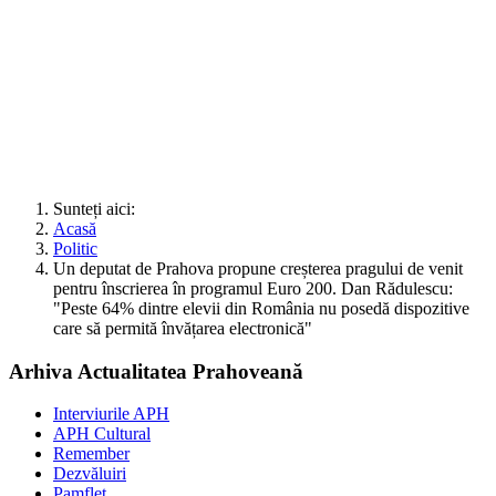
Sunteți aici:
Acasă
Politic
Un deputat de Prahova propune creșterea pragului de venit
pentru înscrierea în programul Euro 200. Dan Rădulescu:
"Peste 64% dintre elevii din România nu posedă dispozitive
care să permită învățarea electronică"
Arhiva Actualitatea Prahoveană
Interviurile APH
APH Cultural
Remember
Dezvăluiri
Pamflet