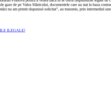
udețean Prahova pentru a vedea dacă ni se oferă răspunsurile legate de cere
i de gaze de pe Valea Slănicului, documentele care au stat la baza contrac
tăzi nu am primit răspunsul solicitat”, au transmis, prin intermediul une
ILE ILEGALE!