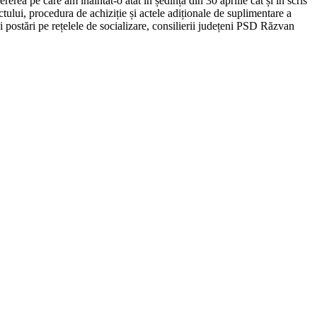
rea pe care am înaintat-o atât în ședința din 30 aprilie cât și în scris
tului, procedura de achiziție și actele adiționale de suplimentare a
i postări pe rețelele de socializare, consilierii județeni PSD Răzvan