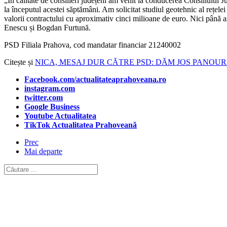
„În calitate de consilieri județeni am venit la conducerea Consiliului J
la începutul acestei săptămâni. Am solicitat studiul geotehnic al rețele
valorii contractului cu aproximativ cinci milioane de euro. Nici până as
Enescu și Bogdan Furtună.
PSD Filiala Prahova, cod mandatar financiar 21240002
Citește și
NICA, MESAJ DUR CĂTRE PSD: DĂM JOS PANOUR
Facebook.com/actualitateaprahoveana.ro
instagram.com
twitter.com
Google Business
Youtube Actualitatea
TikTok Actualitatea Prahoveană
Prec
Mai departe