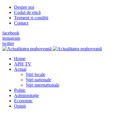
Despre noi
Codul de etică
Termeni și condiții
Contact
facebook
instagram
twitter
Home
APH TV
Actual
Știri locale
Știri naționale
Știri internaționale
Politic
Administrație
Economic
Opinii