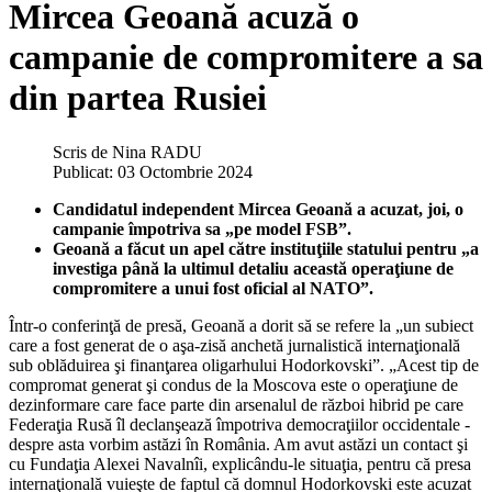
Mircea Geoană acuză o
campanie de compromitere a sa
din partea Rusiei
Scris de
Nina RADU
Publicat: 03 Octombrie 2024
Candidatul independent Mircea Geoană a acuzat, joi, o
campanie împotriva sa „pe model FSB”.
Geoană a făcut un apel către instituţiile statului pentru „a
investiga până la ultimul detaliu această operaţiune de
compromitere a unui fost oficial al NATO”.
Într-o conferinţă de presă, Geoană a dorit să se refere la „un subiect
care a fost generat de o aşa-zisă anchetă jurnalistică internaţională
sub oblăduirea şi finanţarea oligarhului Hodorkovski”. „Acest tip de
compromat generat şi condus de la Moscova este o operaţiune de
dezinformare care face parte din arsenalul de război hibrid pe care
Federaţia Rusă îl declanşează împotriva democraţiilor occidentale -
despre asta vorbim astăzi în România. Am avut astăzi un contact şi
cu Fundaţia Alexei Navalnîi, explicându-le situaţia, pentru că presa
internaţională vuieşte de faptul că domnul Hodorkovski este acuzat