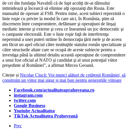
de cei din fundaţia Navalnîi că de fapt acoliţi de-ai dânsului
intimidează şi încearcă să elimine alţi opozanţi din Rusia. Este
manualul de operare al FSB. Pentru mine, acest subiect reprezintă o
linie roşie cu privire la modul în care aici, în România, ştim să
discernem între compromitere, defăimare şi operaţiuni de linşaj
mediatic interne şi externe şi ceea ce înseamnă un joc democratic şi
o campanie electorală. Este o linie roşie faţă de interferenţa
nepermisă a unei puteri străine în democraţia ţării mele şi de aceea
am făcut un apel oficial către instituţiile statului român specializate şi
către structurile aliate care se ocupă de aceste subiecte pentru a
investiga până la ultimul detaliu această operaţiune de compromitere
a unui fost oficial al NATO şi candidat şi al unui potenţial viitor
preşedinte al României”, a afirmat Mircea Geoană.
Citește și
Nicolae Ciucă: Voi munci alături de cetățenii României, să
construim un viitor mai sigur și mai bun pentru generațiile viitoare
Facebook.com/actualitateaprahoveana.ro
instagram.com
twitter.com
Google Business
Youtube Actualitatea
TikTok Actualitatea Prahoveană
Prec