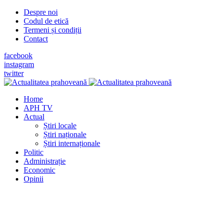
Despre noi
Codul de etică
Termeni și condiții
Contact
facebook
instagram
twitter
Home
APH TV
Actual
Știri locale
Știri naționale
Știri internaționale
Politic
Administrație
Economic
Opinii