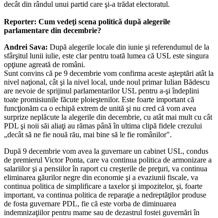
decât din rândul unui partid care şi-a trădat electoratul.
Reporter: Cum vedeţi scena politică după alegerile
parlamentare din decembrie?
Andrei Sava:
După alegerile locale din iunie şi referendumul de la
sfârşitul lunii iulie, este clar pentru toată lumea că USL este singura
opţiune agreată de români.
Sunt convins că pe 9 decembrie vom confirma aceste aşteptări atât la
nivel naţional, cât şi la nivel local, unde noul primar Iulian Bădescu
are nevoie de sprijinul parlamentarilor USL pentru a-şi îndeplini
toate promisiunile făcute ploieştenilor. Este foarte important că
funcţionăm ca o echipă extrem de unită şi nu cred că vom avea
surprize neplăcute la alegerile din decembrie, cu atât mai mult cu cât
PDL şi noii săi aliaţi au rămas până în ultima clipă fidele crezului
„decât să ne fie nouă rău, mai bine să le fie românilor".
După 9 decembrie vom avea la guvernare un cabinet USL, condus
de premierul Victor Ponta, care va continua politica de armonizare a
salariilor şi a pensiilor în raport cu creşterile de preţuri, va continua
eliminarea găurilor negre din economie şi a evaziunii fiscale, va
continua politica de simplificare a taxelor şi impozitelor, şi, foarte
important, va continua politica de reparaţie a nedreptăţilor produse
de fosta guvernare PDL, fie că este vorba de diminuarea
indemnizaţiilor pentru mame sau de dezastrul fostei guvernări în