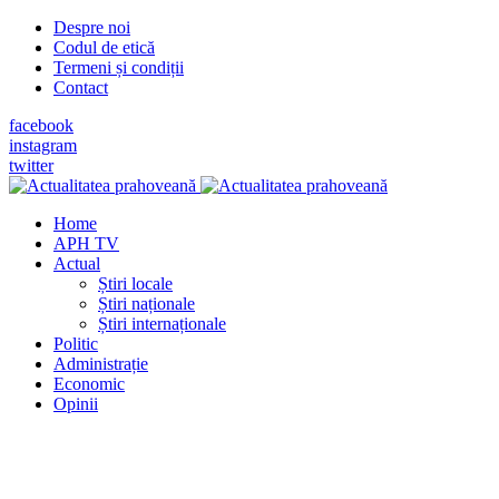
Despre noi
Codul de etică
Termeni și condiții
Contact
facebook
instagram
twitter
Home
APH TV
Actual
Știri locale
Știri naționale
Știri internaționale
Politic
Administrație
Economic
Opinii