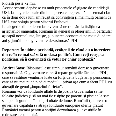
Ploieşti peste 72 mii.
Aceste scoruri depăşesc cu mult procentele câştigate de candidaţii
USL la alegerile locale din iunie, ceea ce reprezintă un semnal clar
că în doar două luni am reuşit să convingem şi mai mulţi oameni că
USL este soluţia pentru viitorul Prahovei.
La alegerile din 9 decembrie vrem să ne ridicăm la înălţimea
aşteptărilor oamenilor. Românii în general şi ploieştenii în particular
aşteaptă normalitate, linişte, şi punerea economiei pe roate după trei
ani şi jumătate de guvernare dezastruoasă PDL.
Reporter: În ultima perioadă, cetăţenii de rând au o încredere
din ce în ce mai scăzută în clasa politică. Cum veţi reuşi, ca
politician, să îi convingeţi că votul lor chiar contează?
Andrei Sava:
Răspunsul este simplu: românii doresc o guvernare
responsabilă. O guvernare care să repare greşelile făcute de PDL,
care să restituie veniturile luate cu forţa de la bugetari şi pensionari,
care să nu mai pună piedici mediului privat aşa cum a făcut PDL cu
aberaţii de genul „impozitul forfetar".
Românii vor ca fondurile aflate la dispoziţia Guvernului să fie
folosite judicios şi să nu mai fie risipite pe parcuri şi piscine la sate
sau pe telegondole în colţuri uitate de lume. Românii îşi doresc o
guvernare capabilă să atragă fondurile europene oferite gratuit
României tocmai pentru a sprijini dezvoltarea şi investiţiile în
redresarea economică.