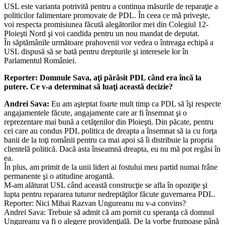
USL este varianta potrivită pentru a continua măsurile de reparaţie a
politicilor falimentare promovate de PDL. În ceea ce mă priveşte,
voi respecta promisiunea făcută alegătorilor mei din Colegiul 12-
Ploieşti Nord şi voi candida pentru un nou mandat de deputat.
În săptămânile următoare prahovenii vor vedea o întreaga echipă a
USL dispusă să se bată pentru drepturile şi interesele lor în
Parlamentul României.
Reporter: Domnule Sava, aţi părăsit PDL când era încă la
putere. Ce v-a determinat să luaţi această decizie?
Andrei Sava:
Eu am aşteptat foarte mult timp ca PDL să îşi respecte
angajamentele făcute, angajamente care ar fi însemnat şi o
reprezentare mai bună a cetăţenilor din Ploieşti. Din păcate, pentru
cei care au condus PDL politica de dreapta a însemnat să ia cu forţa
banii de la toţi românii pentru ca mai apoi să îi distribuie la propria
clientelă politică. Dacă asta înseamnă dreapta, eu nu mă pot regăsi în
ea.
În plus, am primit de la unii lideri ai fostului meu partid numai frâne
permanente şi o atitudine arogantă.
M-am alăturat USL când această construcţie se afla în opoziţie şi
lupta pentru repararea tuturor nedreptăţilor făcute guvernarea PDL.
Reporter: Nici Mihai Razvan Ungureanu nu v-a convins?
Andrei Sava: Trebuie să admit că am pornit cu speranţa că domnul
Ungureanu va fi o alegere providenţială. De la vorbe frumoase până