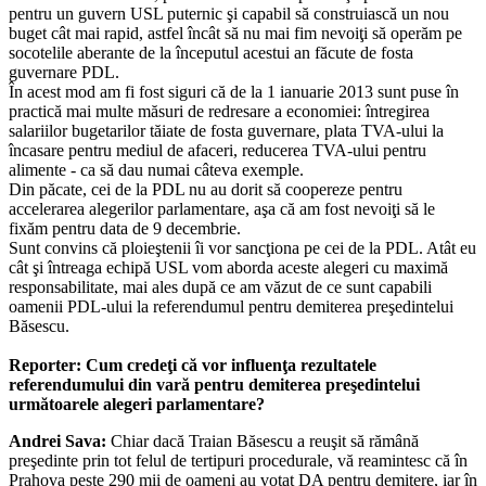
pentru un guvern USL puternic şi capabil să construiască un nou
buget cât mai rapid, astfel încât să nu mai fim nevoiţi să operăm pe
socotelile aberante de la începutul acestui an făcute de fosta
guvernare PDL.
În acest mod am fi fost siguri că de la 1 ianuarie 2013 sunt puse în
practică mai multe măsuri de redresare a economiei: întregirea
salariilor bugetarilor tăiate de fosta guvernare, plata TVA-ului la
încasare pentru mediul de afaceri, reducerea TVA-ului pentru
alimente - ca să dau numai câteva exemple.
Din păcate, cei de la PDL nu au dorit să coopereze pentru
accelerarea alegerilor parlamentare, aşa că am fost nevoiţi să le
fixăm pentru data de 9 decembrie.
Sunt convins că ploieştenii îi vor sancţiona pe cei de la PDL. Atât eu
cât şi întreaga echipă USL vom aborda aceste alegeri cu maximă
responsabilitate, mai ales după ce am văzut de ce sunt capabili
oamenii PDL-ului la referendumul pentru demiterea preşedintelui
Băsescu.
Reporter: Cum credeţi că vor influenţa rezultatele
referendumului din vară pentru demiterea preşedintelui
următoarele alegeri parlamentare?
Andrei Sava:
Chiar dacă Traian Băsescu a reuşit să rămână
preşedinte prin tot felul de tertipuri procedurale, vă reamintesc că în
Prahova peste 290 mii de oameni au votat DA pentru demitere, iar în