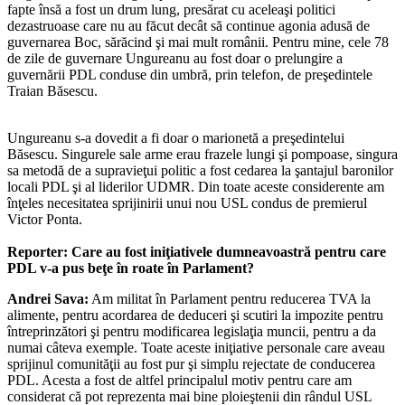
fapte însă a fost un drum lung, presărat cu aceleaşi politici
dezastruoase care nu au făcut decât să continue agonia adusă de
guvernarea Boc, sărăcind şi mai mult românii. Pentru mine, cele 78
de zile de guvernare Ungureanu au fost doar o prelungire a
guvernării PDL conduse din umbră, prin telefon, de preşedintele
Traian Băsescu.
Ungureanu s-a dovedit a fi doar o marionetă a preşedintelui
Băsescu. Singurele sale arme erau frazele lungi şi pompoase, singura
sa metodă de a supravieţui politic a fost cedarea la şantajul baronilor
locali PDL şi al liderilor UDMR. Din toate aceste considerente am
înţeles necesitatea sprijinirii unui nou USL condus de premierul
Victor Ponta.
Reporter: Care au fost iniţiativele dumneavoastră pentru care
PDL v-a pus beţe în roate în Parlament?
Andrei Sava:
Am militat în Parlament pentru reducerea TVA la
alimente, pentru acordarea de deduceri şi scutiri la impozite pentru
întreprinzători şi pentru modificarea legislaţia muncii, pentru a da
numai câteva exemple. Toate aceste iniţiative personale care aveau
sprijinul comunităţii au fost pur şi simplu rejectate de conducerea
PDL. Acesta a fost de altfel principalul motiv pentru care am
considerat că pot reprezenta mai bine ploieştenii din rândul USL