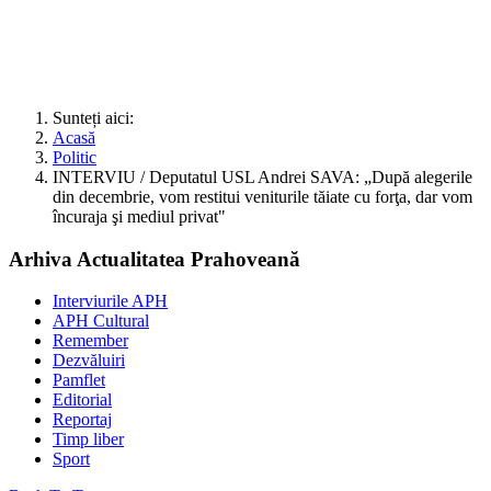
Sunteți aici:
Acasă
Politic
INTERVIU / Deputatul USL Andrei SAVA: „După alegerile
din decembrie, vom restitui veniturile tăiate cu forţa, dar vom
încuraja şi mediul privat"
Arhiva Actualitatea Prahoveană
Interviurile APH
APH Cultural
Remember
Dezvăluiri
Pamflet
Editorial
Reportaj
Timp liber
Sport