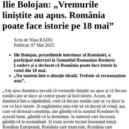
Ilie Bolojan: „Vremurile
liniștite au apus. România
poate face istorie pe 18 mai”
Scris de
Nina RADU
Publicat: 07 Mai 2025
Ilie Bolojan, președintele interimar al României, a
participat miercuri la Summitul Romanian Business
Leaders și a declarat că România poate face istorie la
votul din 18 mai.
„Nu suntem într-o situație ideală. Trebuie să recunoaștem
asta”.
„Am spus duminica trecută că vremurile liniștite au apus și că fiecare
român care se duce să voteze poate să facă istorie. Acum, de
duminică într-o săptămână, cred că fiecare român care se va duce la
vot va face istorie. Și rugămintea mea este să vă duceți să votați, așa
cum vă dictează conștiința, dar gândiți-vă la statutul României în
această lume, gândiți-vă la demnitate, la oamenii care lucrează,
gândiți-vă la normalitate. Și toate aceste lucruri înseamnă totuși
România Europeană, România care muncește, România care