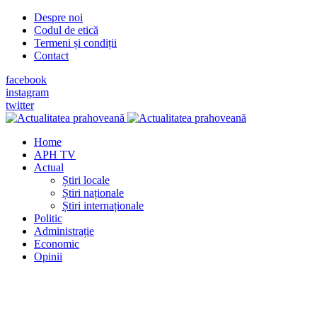
Despre noi
Codul de etică
Termeni și condiții
Contact
facebook
instagram
twitter
Home
APH TV
Actual
Știri locale
Știri naționale
Știri internaționale
Politic
Administrație
Economic
Opinii