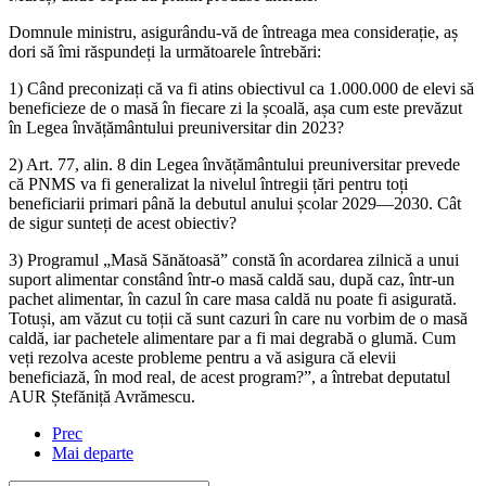
Domnule ministru, asigurându-vă de întreaga mea considerație, aș
dori să îmi răspundeți la următoarele întrebări:
1) Când preconizați că va fi atins obiectivul ca 1.000.000 de elevi să
beneficieze de o masă în fiecare zi la școală, așa cum este prevăzut
în Legea învățământului preuniversitar din 2023?
2) Art. 77, alin. 8 din Legea învățământului preuniversitar prevede
că PNMS va fi generalizat la nivelul întregii țări pentru toți
beneficiarii primari până la debutul anului școlar 2029—2030. Cât
de sigur sunteți de acest obiectiv?
3) Programul „Masă Sănătoasă” constă în acordarea zilnică a unui
suport alimentar constând într-o masă caldă sau, după caz, într-un
pachet alimentar, în cazul în care masa caldă nu poate fi asigurată.
Totuși, am văzut cu toții că sunt cazuri în care nu vorbim de o masă
caldă, iar pachetele alimentare par a fi mai degrabă o glumă. Cum
veți rezolva aceste probleme pentru a vă asigura că elevii
beneficiază, în mod real, de acest program?”, a întrebat deputatul
AUR Ștefăniță Avrămescu.
Prec
Mai departe