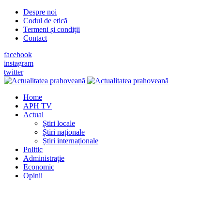
Despre noi
Codul de etică
Termeni și condiții
Contact
facebook
instagram
twitter
Home
APH TV
Actual
Știri locale
Știri naționale
Știri internaționale
Politic
Administrație
Economic
Opinii