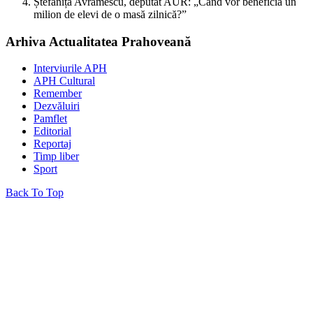
Ștefăniță Avrămescu, deputat AUR: „Când vor beneficia un
milion de elevi de o masă zilnică?”
Arhiva Actualitatea Prahoveană
Interviurile APH
APH Cultural
Remember
Dezvăluiri
Pamflet
Editorial
Reportaj
Timp liber
Sport
Back To Top