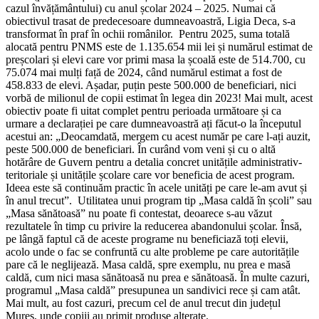
cazul învățământului) cu anul școlar 2024 – 2025. Numai că
obiectivul trasat de predecesoare dumneavoastră, Ligia Deca, s-a
transformat în praf în ochii românilor. Pentru 2025, suma totală
alocată pentru PNMS este de 1.135.654 mii lei și numărul estimat de
preșcolari și elevi care vor primi masa la școală este de 514.700, cu
75.074 mai mulți față de 2024, când numărul estimat a fost de
458.833 de elevi. Așadar, puțin peste 500.000 de beneficiari, nici
vorbă de milionul de copii estimat în legea din 2023! Mai mult, acest
obiectiv poate fi uitat complet pentru perioada următoare și ca
urmare a declarației pe care dumneavoastră ați făcut-o la începutul
acestui an: „Deocamdată, mergem cu acest număr pe care l-ați auzit,
peste 500.000 de beneficiari. În curând vom veni și cu o altă
hotărâre de Guvern pentru a detalia concret unitățile administrativ-
teritoriale și unitățile școlare care vor beneficia de acest program.
Ideea este să continuăm practic în acele unități pe care le-am avut și
în anul trecut”. Utilitatea unui program tip „Masa caldă în școli” sau
„Masa sănătoasă” nu poate fi contestat, deoarece s-au văzut
rezultatele în timp cu privire la reducerea abandonului școlar. Însă,
pe lângă faptul că de aceste programe nu beneficiază toți elevii,
acolo unde o fac se confruntă cu alte probleme pe care autoritățile
pare că le neglijează. Masa caldă, spre exemplu, nu prea e masă
caldă, cum nici masa sănătoasă nu prea e sănătoasă. În multe cazuri,
programul „Masa caldă” presupunea un sandivici rece și cam atât.
Mai mult, au fost cazuri, precum cel de anul trecut din județul
Mureș, unde copiii au primit produse alterate.