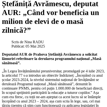
Ștefăniță Avrămescu, deputat
AUR: „Când vor beneficia un
milion de elevi de o masă
zilnică?”
Scris de
Nina RADU
Publicat: 05 Mai 2025
Deputatul AUR de Prahova Ștefăniță Avrămescu a solicitat
lămuriri referitoare la derularea programului național „Masă
sănătoasă”.
„În Legea învățământului preuniversitar, promulgată pe 4 iulie 2023,
la articolul 77 s-a introdus un obiectiv îndrăzneț: „Începând cu anul
școlar 2023-2024, la nivelul sistemului național de învățământ se
derulează Programul național „Masă sănătoasă”, denumit în
continuare PNMS, pentru cel puțin 1.000.000 de beneficiari direcți,
în scopul sprijinirii participării la educație a tuturor copiilor.” Așa
cum era firesc, cu toții ne-am așteptat ca acest lucru să se întâmple
începând cu anul 2023 – 2024, așa cum scria în lege, sau, cel mai
târziu (pentru că știm cum funcționează cu aplicarea legislației în