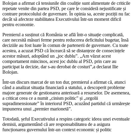
Bolojan a afirmat că tensiunile din coaliție sunt alimentate de criticile
repetate venite din partea PSD, pe care le consideră nejustificate și
contrare protocolului de guvernare. În opinia sa, aceste poziții nu fac
decât să afecteze stabilitatea Executivului într-un moment dificil
pentru economie.
Premierul a susținut că România se află într-o situație complicată,
care necesită măsuri ferme pentru reducerea deficitului bugetar, însă
deciziile au fost luate în comun de partenerii de guvernare. Cu toate
acestea, a acuzat PSD că încearcă să se distanțeze de consecințele
acestor măsuri, adoptând un „joc dublu”. „Am văzut acest
comportament mincinos, acest joc dublu al PSD, prin care au
participat la decizie, dar s-au derobat de costuri”,a declarat Ilie
Bolojan.
Într-un discurs marcat de un ton dur, premierul a afirmat că, atunci
când a analizat situația financiară a statului, a descoperit probleme
majore generate de gestionarea anterioară a resurselor. De asemenea,
a criticat ceea ce a numit „cinism politic” și „orgolii
supradimensionate” în interiorul PSD, acuzând partidul că urmărește
impunerea unui „premier marionetă”.
Totodată, șeful Executivului a respins categoric ideea unei eventuale
demisii, argumentând că are responsabilitatea de a asigura
funcționarea guvernului într-un context economic și politic