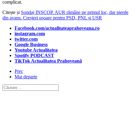
complicat.
Citește și
Sondaj INSCOP. AUR rămâne pe primul loc, dar pierde
din avans. Creșteri ușoare pentru PSD, PNL și USR
Facebook.com/actualitateaprahoveana.ro
instagram.com
twitter.com
Google Business
Youtube Actualitatea
Spotify PODCAST
TikTok Actualitatea Prahoveană
Prec
Mai departe