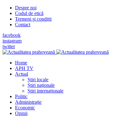
Despre noi
Codul de etică
Termeni și condiții
Contact
facebook
instagram
twitter
Home
APH TV
Actual
Știri locale
Știri naționale
Știri internaționale
Politic
Administrație
Economic
Opinii