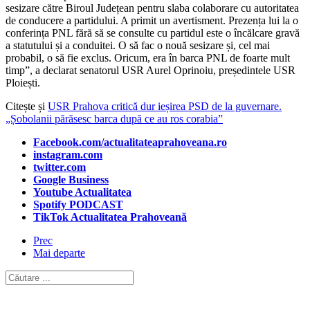
sesizare către Biroul Județean pentru slaba colaborare cu autoritatea
de conducere a partidului. A primit un avertisment. Prezența lui la o
conferința PNL fără să se consulte cu partidul este o încălcare gravă
a statutului și a conduitei. O să fac o nouă sesizare și, cel mai
probabil, o să fie exclus. Oricum, era în barca PNL de foarte mult
timp”, a declarat senatorul USR Aurel Oprinoiu, președintele USR
Ploiești.
Citește și
USR Prahova critică dur ieșirea PSD de la guvernare.
„Șobolanii părăsesc barca după ce au ros corabia”
Facebook.com/actualitateaprahoveana.ro
instagram.com
twitter.com
Google Business
Youtube Actualitatea
Spotify PODCAST
TikTok Actualitatea Prahoveană
Prec
Mai departe