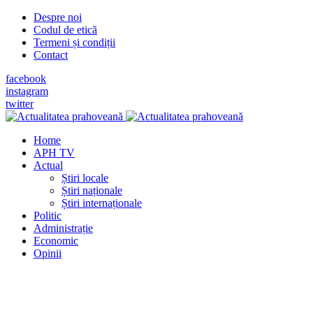
Despre noi
Codul de etică
Termeni și condiții
Contact
facebook
instagram
twitter
Home
APH TV
Actual
Știri locale
Știri naționale
Știri internaționale
Politic
Administrație
Economic
Opinii