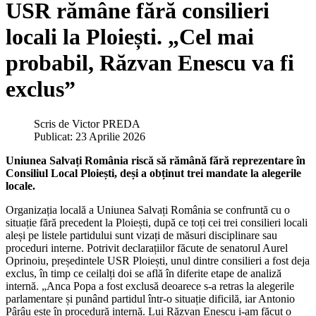
USR rămâne fără consilieri
locali la Ploiești. „Cel mai
probabil, Răzvan Enescu va fi
exclus”
Scris de
Victor PREDA
Publicat: 23 Aprilie 2026
Uniunea Salvați România riscă să rămână fără reprezentare în
Consiliul Local Ploiești, deși a obținut trei mandate la alegerile
locale.
Organizația locală a Uniunea Salvați România se confruntă cu o
situație fără precedent la Ploiești, după ce toți cei trei consilieri locali
aleși pe listele partidului sunt vizați de măsuri disciplinare sau
proceduri interne. Potrivit declarațiilor făcute de senatorul Aurel
Oprinoiu, președintele USR Ploiești, unul dintre consilieri a fost deja
exclus, în timp ce ceilalți doi se află în diferite etape de analiză
internă. „Anca Popa a fost exclusă deoarece s-a retras la alegerile
parlamentare și punând partidul într-o situație dificilă, iar Antonio
Pârâu este în procedură internă. Lui Răzvan Enescu i-am făcut o