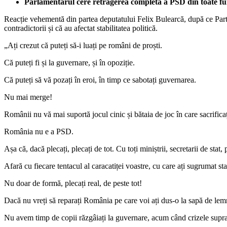
Parlamentarul cere retragerea completă a PSD din toate fun
Reacție vehementă din partea deputatului Felix Bulearcă, după ce Part
contradictorii și că au afectat stabilitatea politică.
„Ați crezut că puteți să-i luați pe români de proști.
Că puteți fi și la guvernare, și în opoziție.
Că puteți să vă pozați în eroi, în timp ce sabotați guvernarea.
Nu mai merge!
Românii nu vă mai suportă jocul cinic și bătaia de joc în care sacrifica
România nu e a PSD.
Așa că, dacă plecați, plecați de tot. Cu toți miniștrii, secretarii de stat, pr
Afară cu fiecare tentacul al caracatiței voastre, cu care ați sugrumat sta
Nu doar de formă, plecați real, de peste tot!
Dacă nu vreți să reparați România pe care voi ați dus-o la sapă de lem
Nu avem timp de copii răzgâiați la guvernare, acum când crizele supr