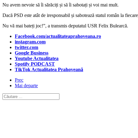
Nu avem nevoie să îi sărăciți și să îi sabotați și voi mai mult.
Dacă PSD este atât de iresponsabil și sabotează statul român la fiecare 
Nu vă mai bateți joc!”, a transmis deputatul USR Felix Bulearcă.
Facebook.com/actualitateaprahoveana.ro
instagram.com
twitter.com
Google Business
Youtube Actualitatea
Spotify PODCAST
TikTok Actualitatea Prahoveană
Prec
Mai departe