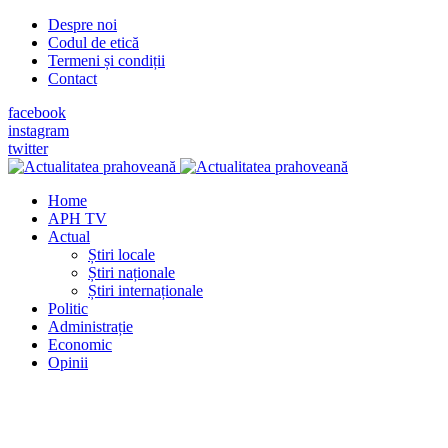
Despre noi
Codul de etică
Termeni și condiții
Contact
facebook
instagram
twitter
Home
APH TV
Actual
Știri locale
Știri naționale
Știri internaționale
Politic
Administrație
Economic
Opinii