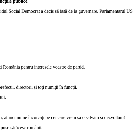
cțiile publice.
idul Social Democrat a decis să iasă de la guvernare. Parlamentarul USR
ți România pentru interesele voastre de partid.
efecții, directorii și toți numiții în funcții.
tul.
n, atunci nu ne încurcați pe cei care vrem să o salvăm și dezvoltăm!
apuse sărăcesc românii.