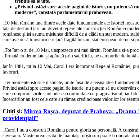
trebuie să le uite.
„Privind astăzi spre aceste pagini de istorie, nu putem să 
moderne”, constată parlamentarul prahovean.
„10 Mai rămâne una dintre acele date fundamentale ale istoriei noastre c
față de destinul țării au devenit repere ale construcției României mod
românesc și își asuma misiunea dificilă de a clădi un stat modern, stab
care aveau să transforme o țară fragilă într-un stat european demn și p
„Tot într-o zi de 10 Mai, unsprezece ani mai târziu, România și-a procl
afirmată cu demnitate și apărată prin sacrificiu, pe câmpurile de luptă
Iar în 1881, tot la 10 Mai, Carol I era încoronat Rege al României, purt
favoruri.
Trei momente istorice distincte, unite însă de aceeași idee fundamentală:
Privind astăzi spre aceste pagini de istorie, nu putem să nu observăm 
care compromisurile sunt adesea confundate cu pragmatismul, iar fidelitat
încercărilor au fost cele care au rămas credincioase valorilor lor esenți
Citiți și:
Mircea Roșca, deputat de Prahova: „Drama Rom
providențiali”
„Carol I nu a construit România pentru gloria sa personală. A construit-o
suverană. Moștenirea lăsată de înaintașii noștri nu poate fi onorată doar