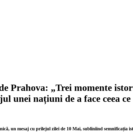
e Prahova: „Trei momente istoric
ul unei națiuni de a face ceea ce
, un mesaj cu prilejul zilei de 10 Mai, subliniind semnificația is