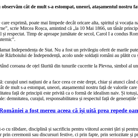
nu observăm cât de mult s-a estompat, uneori, atașamentul nostru fa
are exprimă, poate mai limpede decât oricare alta, spiritul și vocația na
erne”, scrie Mircea Roșca, amintind că „l
a 10 Mai 1866, un tânăr princi
il și respectat. Timp de aproape jumătate de secol, Carol I a condus Rom
uternic”.
amat Independența de Stat. Nu a fost un privilegiu oferit de marile puter
 ale Războiului de Independență, acolo unde soldații români au plătit cu s
ând coroana de oțel făurită din tunurile cucerite la Plevna, simbol al une
 curajul unei națiuni de a face ceea ce este drept, chiar și atunci când d
cât de mult s-a estompat, uneori, atașamentul nostru față de valorile car
ea față de principii este privită ca o formă de idealism naiv. Și totuși, 
ale: demnitatea, curajul, responsabilitatea și respectul față de generațiil
âniei a fost mereu aceea că își uită prea repede oamen
 cu răbdare, disciplină și sacrificiu pentru viitorul acestei țări și pent
 prin ceremonii sau discursuri festive, ci prin fapte, prin seriozitate și 