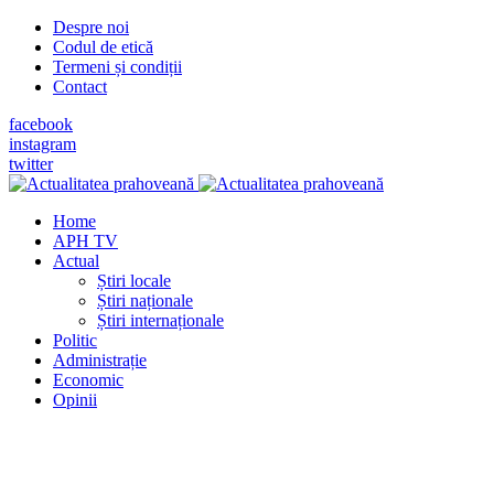
Despre noi
Codul de etică
Termeni și condiții
Contact
facebook
instagram
twitter
Home
APH TV
Actual
Știri locale
Știri naționale
Știri internaționale
Politic
Administrație
Economic
Opinii