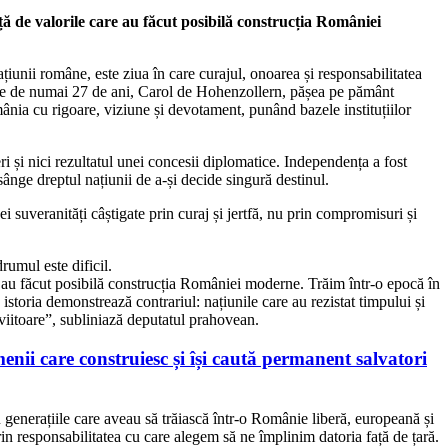
ță de valorile care au făcut posibilă construcția României
țiunii române, este ziua în care curajul, onoarea și responsabilitatea
pe de numai 27 de ani, Carol de Hohenzollern, pășea pe pământ
ânia cu rigoare, viziune și devotament, punând bazele instituțiilor
i și nici rezultatul unei concesii diplomatice. Independența a fost
ânge dreptul națiunii de a-și decide singură destinul.
i suveranități câștigate prin curaj și jertfă, nu prin compromisuri și
rumul este dificil.
e au făcut posibilă construcția României moderne. Trăim într-o epocă în
istoria demonstrează contrariul: națiunile care au rezistat timpului și
e viitoare”, subliniază deputatul prahovean.
ii care construiesc și își caută permanent salvatori
ru generațiile care aveau să trăiască într-o Românie liberă, europeană și
prin responsabilitatea cu care alegem să ne împlinim datoria față de țară.