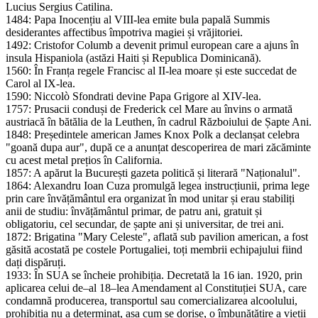
Lucius Sergius Catilina.
1484: Papa Inocențiu al VIII-lea emite bula papală Summis
desiderantes affectibus împotriva magiei și vrăjitoriei.
1492: Cristofor Columb a devenit primul european care a ajuns în
insula Hispaniola (astăzi Haiti și Republica Dominicană).
1560: În Franța regele Francisc al II-lea moare și este succedat de
Carol al IX-lea.
1590: Niccolò Sfondrati devine Papa Grigore al XIV-lea.
1757: Prusacii conduși de Frederick cel Mare au învins o armată
austriacă în bătălia de la Leuthen, în cadrul Războiului de Șapte Ani.
1848: Președintele american James Knox Polk a declanșat celebra
"goană dupa aur", după ce a anunțat descoperirea de mari zăcăminte
cu acest metal prețios în California.
1857: A apărut la București gazeta politică și literară "Naționalul".
1864: Alexandru Ioan Cuza promulgă legea instrucțiunii, prima lege
prin care învățământul era organizat în mod unitar și erau stabiliți
anii de studiu: învățământul primar, de patru ani, gratuit și
obligatoriu, cel secundar, de șapte ani și universitar, de trei ani.
1872: Brigatina "Mary Celeste", aflată sub pavilion american, a fost
găsită acostată pe costele Portugaliei, toți membrii echipajului fiind
dați dispăruți.
1933: În SUA se încheie prohibiția. Decretată la 16 ian. 1920, prin
aplicarea celui de–al 18–lea Amendament al Constituției SUA, care
condamnă producerea, transportul sau comercializarea alcoolului,
prohibiția nu a determinat, așa cum se dorise, o îmbunătățire a vieții