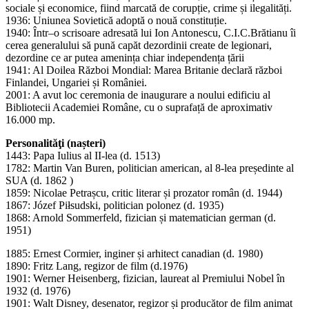
sociale și economice, fiind marcată de corupție, crime și ilegalități.
1936: Uniunea Sovietică adoptă o nouă constituție.
1940: Într–o scrisoare adresată lui Ion Antonescu, C.I.C.Brătianu îi
cerea generalului să pună capăt dezordinii create de legionari,
dezordine ce ar putea amenința chiar independența țării
1941: Al Doilea Război Mondial: Marea Britanie declară război
Finlandei, Ungariei și României.
2001: A avut loc ceremonia de inaugurare a noului edificiu al
Bibliotecii Academiei Române, cu o suprafață de aproximativ
16.000 mp.
Personalităţi (nașteri)
1443: Papa Iulius al II-lea (d. 1513)
1782: Martin Van Buren, politician american, al 8-lea președinte al
SUA (d. 1862 )
1859: Nicolae Petrașcu, critic literar și prozator român (d. 1944)
1867: Józef Piłsudski, politician polonez (d. 1935)
1868: Arnold Sommerfeld, fizician și matematician german (d.
1951)
1885: Ernest Cormier, inginer și arhitect canadian (d. 1980)
1890: Fritz Lang, regizor de film (d.1976)
1901: Werner Heisenberg, fizician, laureat al Premiului Nobel în
1932 (d. 1976)
1901: Walt Disney, desenator, regizor și producător de film animat