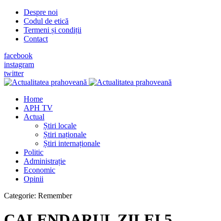
Despre noi
Codul de etică
Termeni și condiții
Contact
facebook
instagram
twitter
Home
APH TV
Actual
Știri locale
Știri naționale
Știri internaționale
Politic
Administrație
Economic
Opinii
Categorie:
Remember
CALENDARUL ZILEI 5