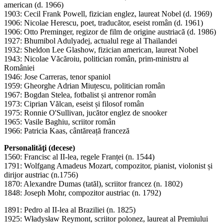
american (d. 1966)
1903: Cecil Frank Powell, fizician englez, laureat Nobel (d. 1969)
1906: Nicolae Herescu, poet, traducător, eseist român (d. 1961)
1906: Otto Preminger, regizor de film de origine austriacă (d. 1986)
1927: Bhumibol Adulyadej, actualul rege al Thailandei
1932: Sheldon Lee Glashow, fizician american, laureat Nobel
1943: Nicolae Văcăroiu, politician român, prim-ministru al
României
1946: Jose Carreras, tenor spaniol
1959: Gheorghe Adrian Miuțescu, politician român
1967: Bogdan Stelea, fotbalist și antrenor român
1973: Ciprian Vălcan, eseist și filosof român
1975: Ronnie O'Sullivan, jucător englez de snooker
1965: Vasile Baghiu, scriitor român
1966: Patricia Kaas, cântăreață franceză
Personalităţi (decese)
1560: Francisc al II-lea, regele Franței (n. 1544)
1791: Wolfgang Amadeus Mozart, compozitor, pianist, violonist și
dirijor austriac (n.1756)
1870: Alexandre Dumas (tatăl), scriitor francez (n. 1802)
1848: Joseph Mohr, compozitor austriac (n. 1792)
1891: Pedro al II-lea al Braziliei (n. 1825)
1925: Władysław Reymont, scriitor polonez, laureat al Premiului