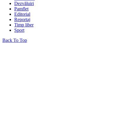
Dezvăluiri
Pamflet
Editorial
Reportaj
Timp liber
Sport
Back To Top