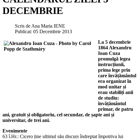
DECEMBRIE
Scris de
Ana Maria IENE
Publicat: 05 Decembrie 2013
La 5 decembrie
1864 Alexandru
Ioan Cuza
promulgă legea
instrucțiunii,
prima lege prin
care învățământul
era organizat în
mod unitar și
erau stabiliți anii
de studiu:
învățământul
primar, de patru
ani, gratuit și obligatoriu, cel secundar, de șapte ani și
universitar, de trei ani.
Evenimente
63 î.Hr.: Cicero ține ultimul său discurs îndreptat împotriva lui