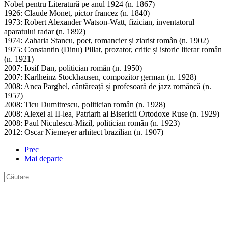
Nobel pentru Literatură pe anul 1924 (n. 1867)
1926: Claude Monet, pictor francez (n. 1840)
1973: Robert Alexander Watson-Watt, fizician, inventatorul
aparatului radar (n. 1892)
1974: Zaharia Stancu, poet, romancier și ziarist român (n. 1902)
1975: Constantin (Dinu) Pillat, prozator, critic și istoric literar român
(n. 1921)
2007: Iosif Dan, politician român (n. 1950)
2007: Karlheinz Stockhausen, compozitor german (n. 1928)
2008: Anca Parghel, cântăreață și profesoară de jazz româncă (n.
1957)
2008: Ticu Dumitrescu, politician român (n. 1928)
2008: Alexei al II-lea, Patriarh al Bisericii Ortodoxe Ruse (n. 1929)
2008: Paul Niculescu-Mizil, politician român (n. 1923)
2012: Oscar Niemeyer arhitect brazilian (n. 1907)
Prec
Mai departe