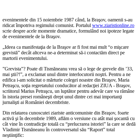
evenimentele din 15 noiembrie 1987 când, la Braşov, oamenii s-au
ridicat împotriva regimului comunist. Portalul
www.ziaristionline.ro
scrie despre acele momente dramatice, formulând noi ipoteze legate
de evenimentele de la Braşov.
„Ideea ca manifestaţia de la Braşov ar fi fost mai mult “o mişcare
grevistă” decât altceva ne-a determinat să-i contactăm direct pe
martorii evenimentului.
”Grevista”? Poate dl Tismăneanu vrea să o lege de grevele din ’33,
mai ştii?!”, a exclamat unul dintre interlocutorii noştri. Pentru a ne
edifica i-am solicitat o mărturie colegei noastre din Braşov, Maria
Petraşcu, soţia regretatului conducător al redacţiei ZIUA - Braşov,
scriitorul Marius Petraşcu, un luptător pentru adevăr care va rămâne
în istoria presei româneşti drept unul dintre cei mai importanţi
jurnalişti ai României decembriste.
Din relatarea cunoscutei ziariste anticomuniste din Braşov, foarte
activă şi în decembrie 1989, aflăm o versiune cu atât mai şocantă cu
cât vine în contradicţie totală cu “prelucrarea istoriei” la care se dedă
Vladimir Tismăneanu în controversatul său “Raport” total
neştiinţific: