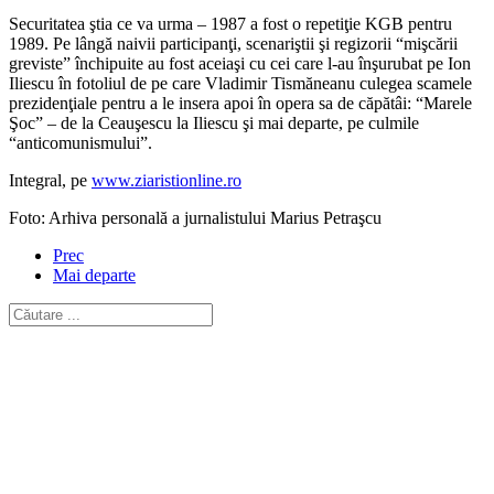
Securitatea ştia ce va urma – 1987 a fost o repetiţie KGB pentru
1989. Pe lângă naivii participanţi, scenariştii şi regizorii “mişcării
greviste” închipuite au fost aceiaşi cu cei care l-au înşurubat pe Ion
Iliescu în fotoliul de pe care Vladimir Tismăneanu culegea scamele
prezidenţiale pentru a le insera apoi în opera sa de căpătâi: “Marele
Şoc” – de la Ceauşescu la Iliescu şi mai departe, pe culmile
“anticomunismului”.
Integral, pe
www.ziaristionline.ro
Foto: Arhiva personală a jurnalistului Marius Petraşcu
Prec
Mai departe