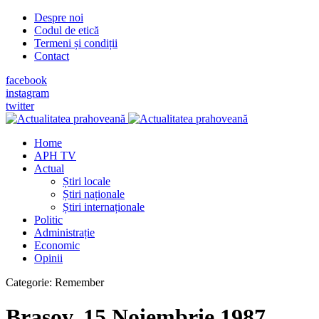
Despre noi
Codul de etică
Termeni și condiții
Contact
facebook
instagram
twitter
Home
APH TV
Actual
Știri locale
Știri naționale
Știri internaționale
Politic
Administrație
Economic
Opinii
Categorie:
Remember
Braşov, 15 Noiembrie 1987.