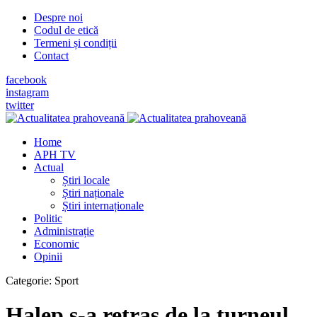
Despre noi
Codul de etică
Termeni și condiții
Contact
facebook
instagram
twitter
Home
APH TV
Actual
Știri locale
Știri naționale
Știri internaționale
Politic
Administrație
Economic
Opinii
Categorie:
Sport
Halep s-a retras de la turneul