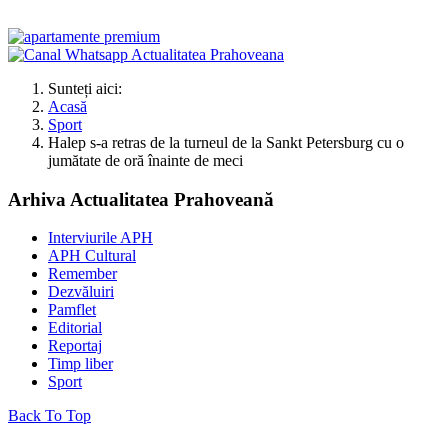
Sunteți aici:
Acasă
Sport
Halep s-a retras de la turneul de la Sankt Petersburg cu o
jumătate de oră înainte de meci
Arhiva Actualitatea Prahoveană
Interviurile APH
APH Cultural
Remember
Dezvăluiri
Pamflet
Editorial
Reportaj
Timp liber
Sport
Back To Top