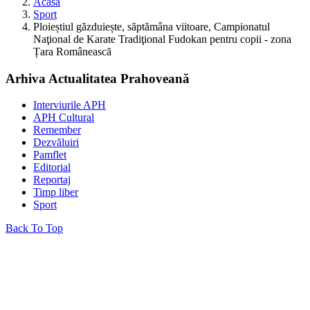
Acasă
Sport
Ploieștiul găzduiește, săptămâna viitoare, Campionatul
Naţional de Karate Tradiţional Fudokan pentru copii - zona
Țara Românească
Arhiva Actualitatea Prahoveană
Interviurile APH
APH Cultural
Remember
Dezvăluiri
Pamflet
Editorial
Reportaj
Timp liber
Sport
Back To Top