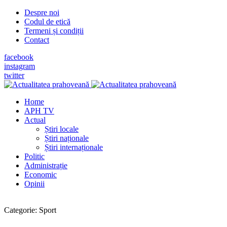
Despre noi
Codul de etică
Termeni și condiții
Contact
facebook
instagram
twitter
Home
APH TV
Actual
Știri locale
Știri naționale
Știri internaționale
Politic
Administrație
Economic
Opinii
Categorie:
Sport