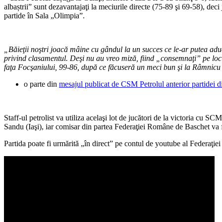
albaștrii” sunt dezavantajaţi la meciurile directe (75-89 şi 69-58), dec
partide în Sala „Olimpia”.
„Băieţii noştri joacă mâine cu gândul la un succes ce le-ar putea aduc
privind clasamentul. Deşi nu au vreo miză, fiind „consemnaţi” pe locul
faţa Focşaniului, 99-86, după ce făcuseră un meci bun şi la Râmnicu 
o parte din
mesajul publicat de CSM Petrolul anterior partidei d
Staff-ul petrolist va utiliza acelaşi lot de jucători de la victoria cu
Sandu (Iaşi), iar comisar din partea Federaţiei Române de Baschet va f
Partida poate fi urmărită „în direct” pe contul de youtube al Federaţi