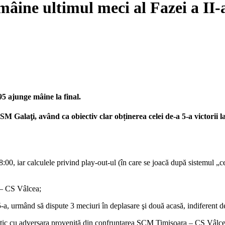
 mâine ultimul meci al Fazei a II
95 ajunge mâine la final.
M Galaţi, având ca obiectiv clar obținerea celei de-a 5-a victorii l
8:00, iar calculele privind play-out-ul (în care se joacă după sistemul 
 – CS Vâlcea;
 5-a, urmând să dispute 3 meciuri în deplasare şi două acasă, indiferent de
identic cu adversara provenită din confruntarea SCM Timişoara – CS Vâlce