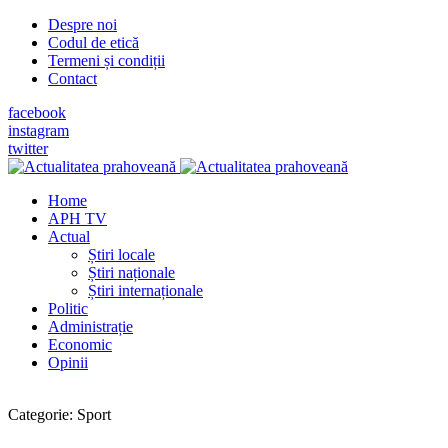
Despre noi
Codul de etică
Termeni și condiții
Contact
facebook
instagram
twitter
Home
APH TV
Actual
Știri locale
Știri naționale
Știri internaționale
Politic
Administrație
Economic
Opinii
Categorie:
Sport