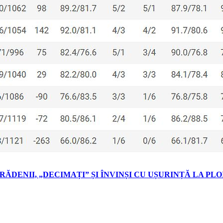
ĂDENII, „DECIMAȚI” ȘI ÎNVINȘI CU UȘURINȚĂ LA PLO