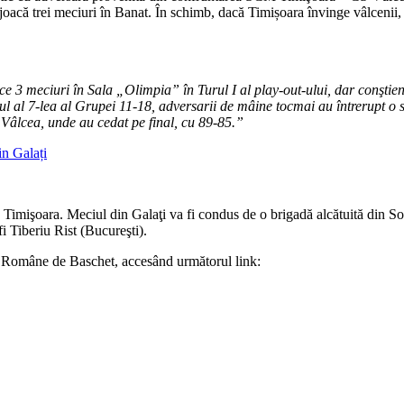
i joacă trei meciuri în Banat. În schimb, dacă Timișoara învinge vâlcenii
e 3 meciuri în Sala „Olimpia” în Turul I al play-out-ului, dar conştienţi
 al 7-lea al Grupei 11-18, adversarii de mâine tocmai au întrerupt o se
Vâlcea, unde au cedat pe final, cu 89-85.”
in Galați
 SCM Timişoara. Meciul din Galaţi va fi condus de o brigadă alcătuită di
i Tiberiu Rist (Bucureşti).
ei Române de Baschet, accesând următorul link: