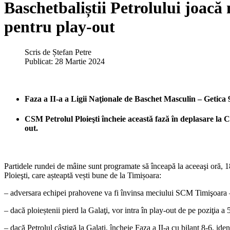
Baschetbaliștii Petrolului joacă
pentru play-out
Scris de
Ștefan Petre
Publicat: 28 Martie 2024
Faza a II-a a Ligii Naţionale de Baschet Masculin – Getica 
CSM Petrolul Ploieşti încheie această fază în deplasare la CS
out.
Partidele rundei de mâine sunt programate să înceapă la aceeaşi oră, 1
Ploieşti, care așteaptă vești bune de la Timișoara:
– adversara echipei prahovene va fi învinsa meciului SCM Timişoara
– dacă ploieștenii pierd la Galaţi, vor intra în play-out de pe poziţia a
– dacă Petrolul câștigă la Galaţi, încheie Faza a II-a cu bilanţ 8-6, 