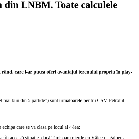
-a din LNBM. Toate calculele
a rând, care i-ar putea oferi avantajul terenului propriu în play-
„cel mai bun din 5 partide”) sunt următoarele pentru CSM Petrolul
 echipa care se va clasa pe locul al 4-lea;
a; în această situație, dacă Timișoara pierde cu Vâlcea, „galben-