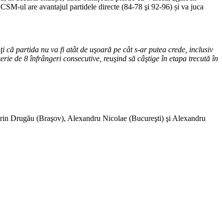
, CSM-ul are avantajul partidele directe (84-78 şi 92-96) și va juca
 că partida nu va fi atât de uşoară pe cât s-ar putea crede, inclusiv
rie de 8 înfrângeri consecutive, reuşind să câştige în etapa trecută în
n Sorin Drugău (Braşov), Alexandru Nicolae (Bucureşti) şi Alexandru