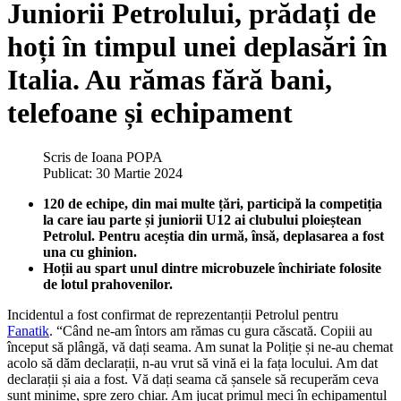
Juniorii Petrolului, prădați de
hoți în timpul unei deplasări în
Italia. Au rămas fără bani,
telefoane și echipament
Scris de
Ioana POPA
Publicat: 30 Martie 2024
120 de echipe, din mai multe țări, participă la competiția
la care iau parte și juniorii U12 ai clubului ploieștean
Petrolul. Pentru aceștia din urmă, însă, deplasarea a fost
una cu ghinion.
Hoții au spart unul dintre microbuzele închiriate folosite
de lotul prahovenilor.
Incidentul a fost confirmat de reprezentanții Petrolul pentru
Fanatik
. “Când ne-am întors am rămas cu gura căscată. Copiii au
început să plângă, vă dați seama. Am sunat la Poliție și ne-au chemat
acolo să dăm declarații, n-au vrut să vină ei la fața locului. Am dat
declarații și aia a fost. Vă dați seama că șansele să recuperăm ceva
sunt minime, spre zero chiar. Am jucat primul meci în echipamentul