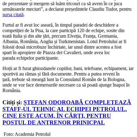
de prezentare și mergem să luăm tricouri ca să avem în ce juca
următoarele meciuri”, a declarat președintele Claudiu Tudor, pentru
sursa citată
.
Furtul ar fi avut loc aseară, în timpul paradei de deschidere a
competiției de la Pisa, la care participă 120 de echipe, sosite din
toată Italia și din alte țări, precum Elveția, Franța, Germania,
Albania, România, Anglia și Turkmenistan. Lotul Petrolului ar fi
folosit două microbuze închiriate, iar unul dintre acestea a fost
spart în apropiere de Piazza dei Cavalieri, unde avea loc
parada echipelor participante.
Hoții ar fi furat ghiozdanele copiilor, bani, telefoane, echipament, iar
sportivii au rămas și fără documente. Pentru a putea reveni în
țară, trebuie să meargă luni la Consulatul Român de la Bologna,
unde se vor face demersurile necesare ca să poată ajunge înapoi în
România.
Citiți și:
ȘTEFAN ODOROABĂ COMPLETEAZĂ
STAFF-UL TEHNIC AL ECHIPEI PETROLUL.
CINE ESTE ACUM, ÎN CĂRȚI, PENTRU
POSTUL DE ANTRENOR PRINICPAL
Foto: Academia Petrolul