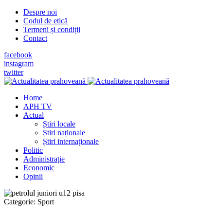
Despre noi
Codul de etică
Termeni și condiții
Contact
facebook
instagram
twitter
Home
APH TV
Actual
Știri locale
Știri naționale
Știri internaționale
Politic
Administrație
Economic
Opinii
Categorie:
Sport