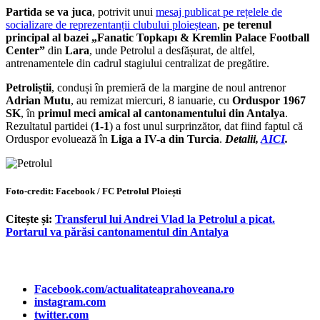
Partida se va juca
, potrivit unui
mesaj publicat pe rețelele de
socializare de reprezentanții clubului ploieștean
,
pe terenul
principal al bazei „Fanatic Topkapı & Kremlin Palace Football
Center”
din
Lara
, unde Petrolul a desfășurat, de altfel,
antrenamentele din cadrul stagiului centralizat de pregătire.
Petroliștii
, conduși în premieră de la margine de noul antrenor
Adrian Mutu
, au remizat miercuri, 8 ianuarie, cu
Orduspor 1967
SK
, în
primul meci amical al cantonamentului din Antalya
.
Rezultatul partidei (
1-1
) a fost unul surprinzător, dat fiind faptul că
Orduspor evoluează în
Liga a IV-a din Turcia
.
Detalii,
AICI
.
Foto-credit: Facebook / FC Petrolul Ploiești
Citește și:
Transferul lui Andrei Vlad la Petrolul a picat.
Portarul va părăsi cantonamentul din Antalya
Facebook.com/actualitateaprahoveana.ro
instagram.com
twitter.com