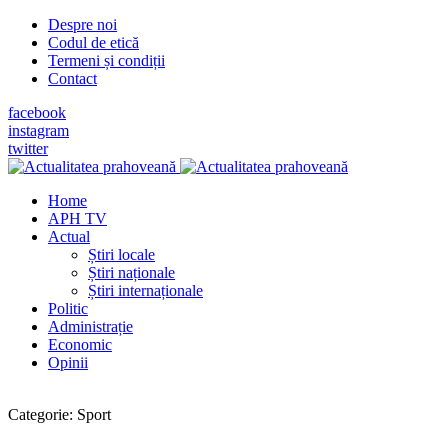
Despre noi
Codul de etică
Termeni și condiții
Contact
facebook
instagram
twitter
Home
APH TV
Actual
Știri locale
Știri naționale
Știri internaționale
Politic
Administrație
Economic
Opinii
Categorie:
Sport