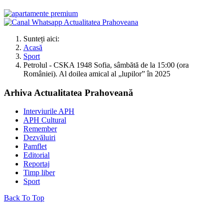
Sunteți aici:
Acasă
Sport
Petrolul - CSKA 1948 Sofia, sâmbătă de la 15:00 (ora
României). Al doilea amical al „lupilor” în 2025
Arhiva Actualitatea Prahoveană
Interviurile APH
APH Cultural
Remember
Dezvăluiri
Pamflet
Editorial
Reportaj
Timp liber
Sport
Back To Top