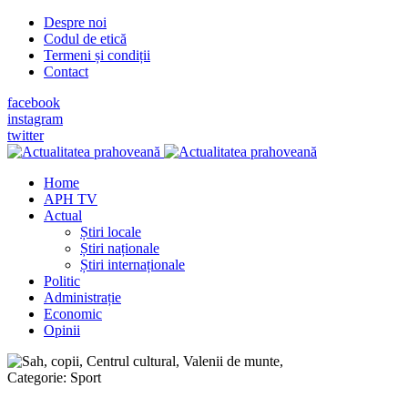
Despre noi
Codul de etică
Termeni și condiții
Contact
facebook
instagram
twitter
Home
APH TV
Actual
Știri locale
Știri naționale
Știri internaționale
Politic
Administrație
Economic
Opinii
Categorie:
Sport