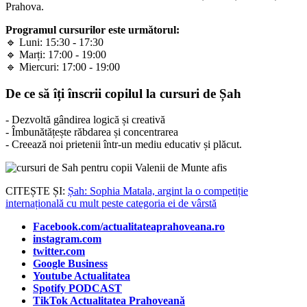
Prahova.
Programul cursurilor este următorul:
🔹 Luni: 15:30 - 17:30
🔹 Marți: 17:00 - 19:00
🔹 Miercuri: 17:00 - 19:00
De ce să îți înscrii copilul la cursuri de Șah
- Dezvoltă gândirea logică și creativă
- Îmbunătățește răbdarea și concentrarea
- Creează noi prietenii într-un mediu educativ și plăcut.
CITEȘTE ȘI:
Șah: Sophia Matala, argint la o competiție
internațională cu mult peste categoria ei de vârstă
Facebook.com/actualitateaprahoveana.ro
instagram.com
twitter.com
Google Business
Youtube Actualitatea
Spotify PODCAST
TikTok Actualitatea Prahoveană