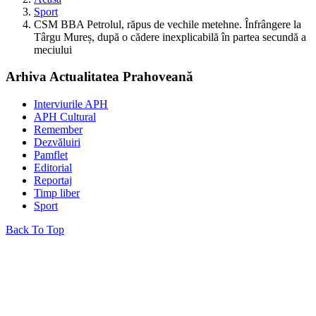
Sport
CSM BBA Petrolul, răpus de vechile metehne. Înfrângere la
Târgu Mureș, după o cădere inexplicabilă în partea secundă a
meciului
Arhiva Actualitatea Prahoveană
Interviurile APH
APH Cultural
Remember
Dezvăluiri
Pamflet
Editorial
Reportaj
Timp liber
Sport
Back To Top