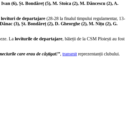
 Ivan (6), Șt. Bondăreț (5), M. Stoica (2), M. Dăncescu (2), A.
ă
lovituri de departajare
(28-28 la finalul timpului regulamentar, 13-
 Dănac (3), Șt. Bondăreț (2), D. Gheorghe (2), M. Nițu (2), G.
cheze. La
loviturile de departajare
, băieții de la CSM Ploiești au fost
meciurile care erau de câştigat!”
,
transmit
reprezentanții clubului.