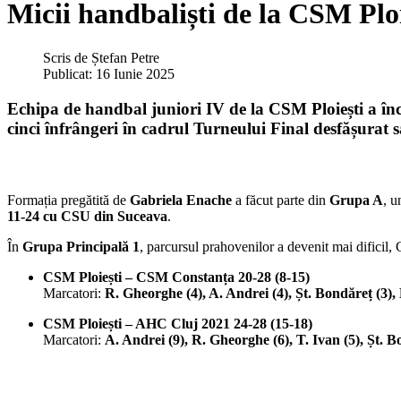
Micii handbaliști de la CSM Ploi
Scris de
Ștefan Petre
Publicat: 16 Iunie 2025
Echipa de handbal juniori IV de la CSM Ploiești
a înc
cinci înfrângeri
în cadrul
Turneului Final
desfășurat 
Formația pregătită de
Gabriela Enache
a făcut parte din
Grupa A
, u
11-24 cu CSU din Suceava
.
În
Grupa Principală 1
, parcursul prahovenilor a devenit mai dificil,
CSM Ploiești – CSM Constanța 20-28 (8-15)
Marcatori:
R. Gheorghe (4), A. Andrei (4), Șt. Bondăreț (3),
CSM Ploiești – AHC Cluj 2021 24-28 (15-18)
Marcatori:
A. Andrei (9), R. Gheorghe (6), T. Ivan (5), Șt. B