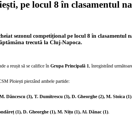
ești, pe locul 8 în clasamentul na
heiat sezonul competițional pe
locul 8
în clasamentul n
săptămâna trecută la
Cluj-Napoca
.
nde a reușit să se califice în
Grupa Principală 1
, înregistrând următoare
 CSM Ploiești pierzând ambele partide:
 M. Dăncescu (3), T. Dumitrescu (3), D. Gheorghe (2), M. Stoica (1)
ondăreț (1), D. Gheorghe (1), M. Nițu (1), Al. Dănac (1)
.