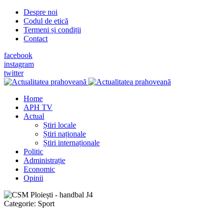
Despre noi
Codul de etică
Termeni și condiții
Contact
facebook
instagram
twitter
Home
APH TV
Actual
Știri locale
Știri naționale
Știri internaționale
Politic
Administrație
Economic
Opinii
Categorie:
Sport