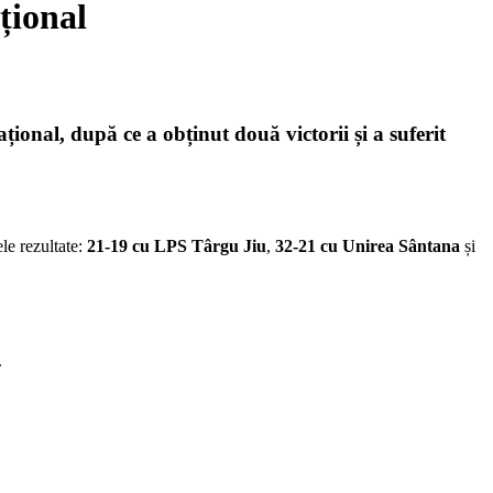
țional
ațional, după ce a obținut
două victorii
și a suferit
le rezultate:
21-19 cu LPS Târgu Jiu
,
32-21 cu Unirea Sântana
și
.