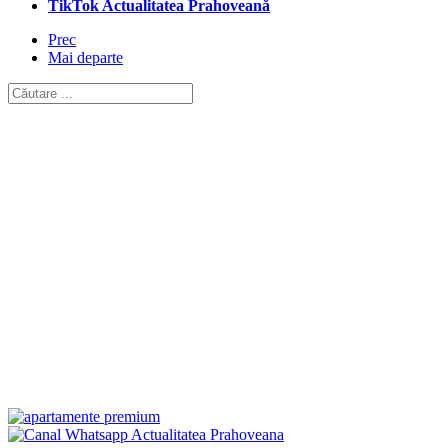
TikTok Actualitatea Prahoveană
Prec
Mai departe