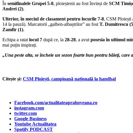
În
semifinalele Grupei 5-8
, ploieștenii au fost învinși de
SCM Timiș
Andrei (2)
.
Ulterior, în meciul de clasament pentru locurile 7-8
, CSM Ploiești 
14 la pauză). Marcatorii „galben-albaștrilor” au fost
T. Dumitrescu (5)
Zamfir (1)
.
Echipa a ratat
locul 7
după ce, la
28-28
, a avut
posesia în ultimul mi
mai puțin inspirați.
„Una peste alta, se încheie un sezon foarte bun pentru băieţi, care a
Citește și:
CSM Ploiești, campioană națională la handbal
Facebook.com/actualitateaprahoveana.ro
instagram.com
twitter.com
Google Business
Youtube Actualitatea
Spotify PODCAST