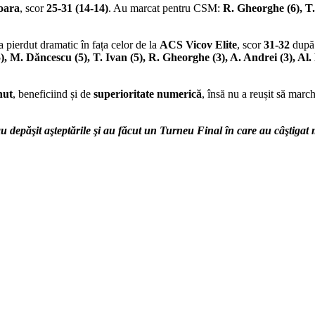
oara
, scor
25-31 (14-14)
. Au marcat pentru CSM:
R. Gheorghe (6), T.
a pierdut dramatic în fața celor de la
ACS Vicov Elite
, scor
31-32
dup
, M. Dăncescu (5), T. Ivan (5), R. Gheorghe (3), A. Andrei (3), Al.
nut
, beneficiind și de
superioritate numerică
, însă nu a reușit să mar
u depăşit aşteptările şi au făcut un Turneu Final în care au câştigat 