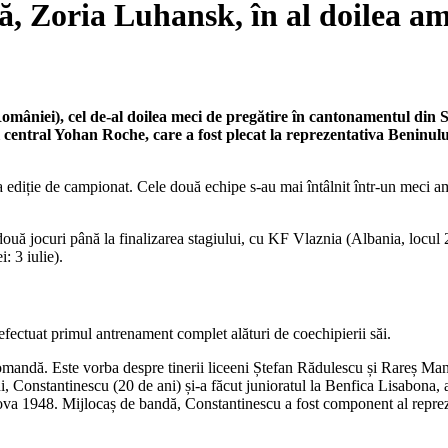
ră, Zoria Luhansk, în al doilea a
 României), cel de-al doilea meci de pregătire în cantonamentul din
așul central Yohan Roche, care a fost plecat la reprezentativa Benin
 ediție de campionat. Cele două echipe s-au mai întâlnit într-un meci ami
uă jocuri până la finalizarea stagiului, cu KF Vlaznia (Albania, locul 2 
: 3 iulie).
efectuat primul antrenament complet alături de coechipierii săi.
ub comandă. Este vorba despre tinerii liceeni Ștefan Rădulescu și Rareș M
, Constantinescu (20 de ani) și-a făcut junioratul la Benfica Lisabona, 
raiova 1948. Mijlocaș de bandă, Constantinescu a fost component al repre