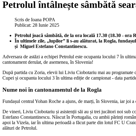
Petrolul întâlnește sâmbătă sea
Scris de
Ioana POPA
Publicat: 28 Iunie 2025
Petrolul joacă sâmbătă, de la ora locală 17.30 (18.30 - ora
În ultimele zile, „lupilor” li s-au alăturat, la Rogla, fund
și Miguel Estefano Constantinescu.
Adversara de astăzi a echipei Petrolul este ocupanta locului 7 în ultima
cantonament derulat, de asemenea, în Slovenia!
După partida cu Zoria, elevii lui Liviu Ciobotariu mai au programate do
Cupei și ocupanta locului 3 în ultima ediție de campionat - data partidei
Nume noi în cantonamentul de la Rogla
Fundașul central Yohan Roche a ajuns, de marți, în Slovenia, iar joi a 
De vineri, Liviu Ciobotariu și asistenții săi au și trei jucători noi s
Estefano Constantinescu. Născut în Portugalia, cu ambii părinți români
apoi la Vizela, iar în ultima perioadă a făcut parte din lotul FC U C
alături de Petrolul.