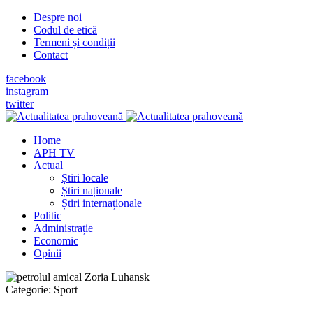
Despre noi
Codul de etică
Termeni și condiții
Contact
facebook
instagram
twitter
Home
APH TV
Actual
Știri locale
Știri naționale
Știri internaționale
Politic
Administrație
Economic
Opinii
Categorie:
Sport