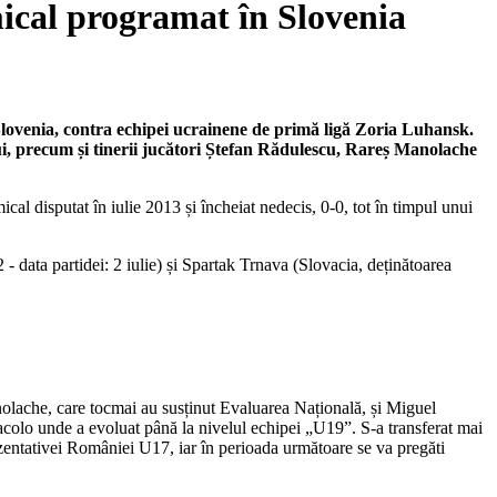
mical programat în Slovenia
 Slovenia, contra echipei ucrainene de primă ligă Zoria Luhansk.
ului, precum și tinerii jucători Ștefan Rădulescu, Rareș Manolache
cal disputat în iulie 2013 și încheiat nedecis, 0-0, tot în timpul unui
- data partidei: 2 iulie) și Spartak Trnava (Slovacia, deținătoarea
anolache, care tocmai au susținut Evaluarea Națională, și Miguel
acolo unde a evoluat până la nivelul echipei „U19”. S-a transferat mai
zentativei României U17, iar în perioada următoare se va pregăti