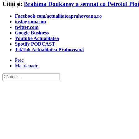
Citiți și:
Brahima Doukansy a semnat cu Petrolul Ploi
Facebook.com/actualitateaprahoveana.ro
instagram.com
twitter.com
Google Business
Youtube Actualitatea
Spotify PODCAST
TikTok Actualitatea Prahoveană
Prec
Mai departe