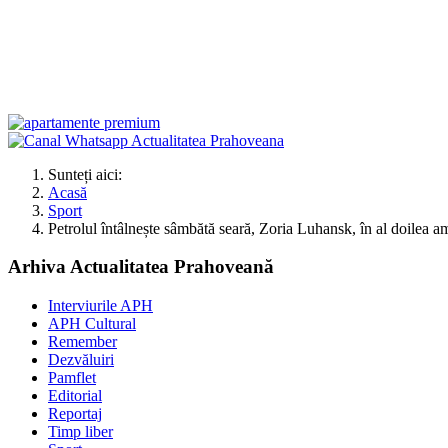
Sunteți aici:
Acasă
Sport
Petrolul întâlnește sâmbătă seară, Zoria Luhansk, în al doilea 
Arhiva Actualitatea Prahoveană
Interviurile APH
APH Cultural
Remember
Dezvăluiri
Pamflet
Editorial
Reportaj
Timp liber