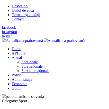
Despre noi
Codul de etică
Termeni și condiții
Contact
facebook
instagram
twitter
Home
APH TV
Actual
Știri locale
Știri naționale
Știri internaționale
Politic
Administrație
Economic
Opinii
Categorie:
Sport