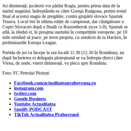
Joi dimineață, jucătorii vor părăsi Rogla, pentru prima data de la
startul stagiului, îndreptându-se către Gornja Radgona, pentru testul
final al acestui stagiu de pregătire, contra grupării slovace Spartak
Trnava. Locul trei în ultima ediție de campionat, dar câștigătoare a
Cupei Slovaciei după o finală cu Ruzomberok (scor 1-0), Spartak se
află, la rândul ei, în preajma startului în competițiile europene, pe 10
iulie urmând să joace, pe teren propriu, cu suedezii de la Hacken, în
preliminariile Europa League.
Partida de joi va începe la ora locală 11.30 (12.30 în România), iar
după încheierea ei delegația ploieșteană se va îndrepta direct către
Viena, de unde, vineri dimineață, va pleca spre România.
Foto: FC Petrolul Ploiești
Facebook.com/actualitateaprahoveana.ro
instagram.com
twitter.com
Google Business
Youtube Actualitatea
Spotify PODCAST
TikTok Actualitatea Prahoveană