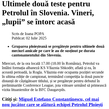
Ultimele două teste pentru
Petrolul în Slovenia. Vineri,
„lupii” se întorc acasă
Scris de
Ioana POPA
Publicat: 02 Iulie 2025
Gruparea ploieșteană se pregătește pentru ultimele două
meciuri amicale pe care le au de susținut pe durata
cantonamentului din Slovenia.
Miercuri, de la ora locală 17.00 (18.00 în România), Petrolul va
întâlni formația albaneză KS Vllaznia Shkodër, aflată și ea, în
această perioadă, la Rogla. Vllaznia este ocupanta poziției secunde
în ultima ediție de campionat, terminând competiția la două puncte
distanță de câștigătoare titlului, și se pregătește pentru debutul în
preliminariile Conference League, joia viitoare urmând să primească
vizita lituanienilor de la BFC Daugavpils.
Citiți și:
Miguel Estefano Constantinescu, cel mai
nou jucător care se alătură echipei Petrolul Ploiești