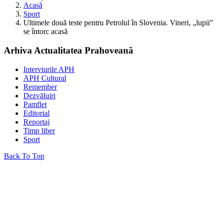
Acasă
Sport
Ultimele două teste pentru Petrolul în Slovenia. Vineri, „lupii”
se întorc acasă
Arhiva Actualitatea Prahoveană
Interviurile APH
APH Cultural
Remember
Dezvăluiri
Pamflet
Editorial
Reportaj
Timp liber
Sport
Back To Top