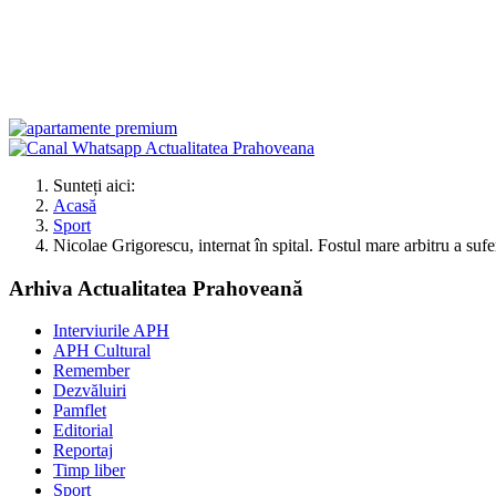
Sunteți aici:
Acasă
Sport
Nicolae Grigorescu, internat în spital. Fostul mare arbitru a sufer
Arhiva Actualitatea Prahoveană
Interviurile APH
APH Cultural
Remember
Dezvăluiri
Pamflet
Editorial
Reportaj
Timp liber
Sport