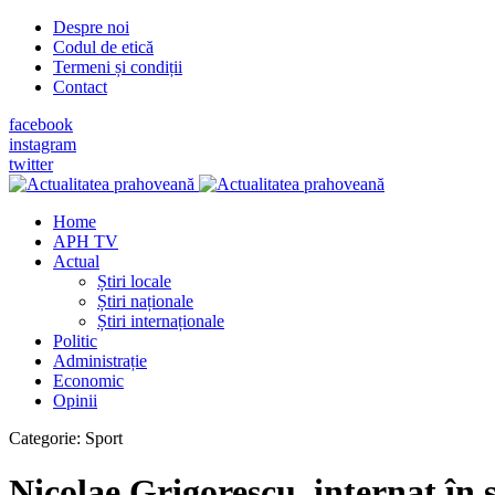
Despre noi
Codul de etică
Termeni și condiții
Contact
facebook
instagram
twitter
Home
APH TV
Actual
Știri locale
Știri naționale
Știri internaționale
Politic
Administrație
Economic
Opinii
Categorie:
Sport
Nicolae Grigorescu, internat în s