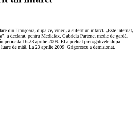
are din Timişoara, după ce, vineri, a suferit un infarct. „Este internat,
 da", a declarat, pentru Mediafax, Gabriela Partene, medic de gardă.
 în perioada 16-23 aprilie 2009. El a preluat prerogativele după
 luare de mită. La 23 aprilie 2009, Grigorescu a demisionat.