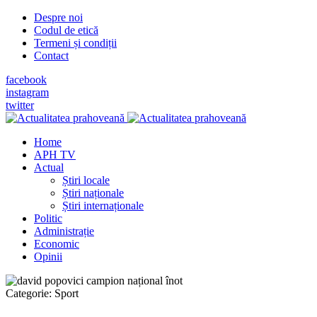
Despre noi
Codul de etică
Termeni și condiții
Contact
facebook
instagram
twitter
Home
APH TV
Actual
Știri locale
Știri naționale
Știri internaționale
Politic
Administrație
Economic
Opinii
Categorie:
Sport