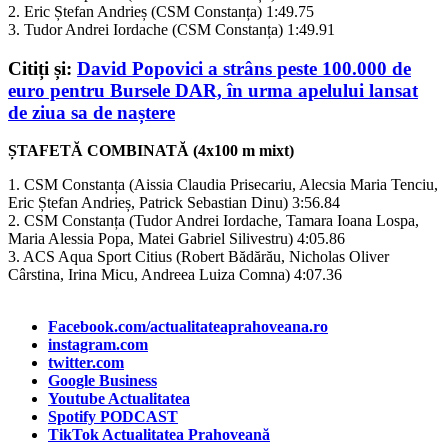
2. Eric Ștefan Andrieș (CSM Constanța) 1:49.75
3. Tudor Andrei Iordache (CSM Constanța) 1:49.91
Citiți și:
David Popovici a strâns peste 100.000 de
euro pentru Bursele DAR, în urma apelului lansat
de ziua sa de naștere
ȘTAFETĂ COMBINATĂ (4x100 m mixt)
1. CSM Constanța (Aissia Claudia Prisecariu, Alecsia Maria Tenciu,
Eric Ștefan Andrieș, Patrick Sebastian Dinu) 3:56.84
2. CSM Constanța (Tudor Andrei Iordache, Tamara Ioana Lospa,
Maria Alessia Popa, Matei Gabriel Silivestru) 4:05.86
3. ACS Aqua Sport Citius (Robert Bădărău, Nicholas Oliver
Cârstina, Irina Micu, Andreea Luiza Comna) 4:07.36
Facebook.com/actualitateaprahoveana.ro
instagram.com
twitter.com
Google Business
Youtube Actualitatea
Spotify PODCAST
TikTok Actualitatea Prahoveană