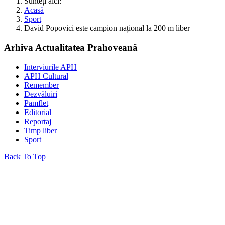
Sunteți aici:
Acasă
Sport
David Popovici este campion național la 200 m liber
Arhiva Actualitatea Prahoveană
Interviurile APH
APH Cultural
Remember
Dezvăluiri
Pamflet
Editorial
Reportaj
Timp liber
Sport
Back To Top