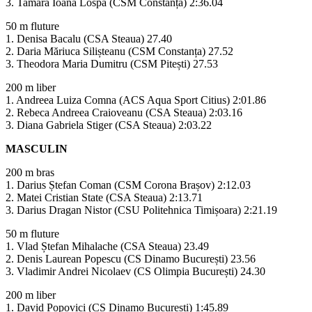
3. Tamara Ioana Lospa (CSM Constanța) 2:36.04
50 m fluture
1. Denisa Bacalu (CSA Steaua) 27.40
2. Daria Măriuca Silișteanu (CSM Constanța) 27.52
3. Theodora Maria Dumitru (CSM Pitești) 27.53
200 m liber
1. Andreea Luiza Comna (ACS Aqua Sport Citius) 2:01.86
2. Rebeca Andreea Craioveanu (CSA Steaua) 2:03.16
3. Diana Gabriela Stiger (CSA Steaua) 2:03.22
MASCULIN
200 m bras
1. Darius Ștefan Coman (CSM Corona Brașov) 2:12.03
2. Matei Cristian State (CSA Steaua) 2:13.71
3. Darius Dragan Nistor (CSU Politehnica Timișoara) 2:21.19
50 m fluture
1. Vlad Ștefan Mihalache (CSA Steaua) 23.49
2. Denis Laurean Popescu (CS Dinamo București) 23.56
3. Vladimir Andrei Nicolaev (CS Olimpia București) 24.30
200 m liber
1. David Popovici (CS Dinamo București) 1:45.89