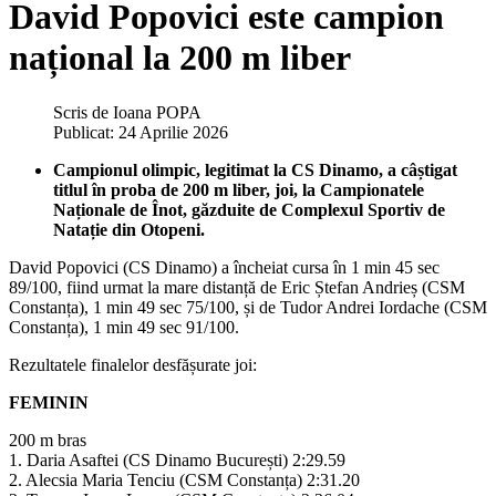
David Popovici este campion
național la 200 m liber
Scris de
Ioana POPA
Publicat: 24 Aprilie 2026
Campionul olimpic, legitimat la CS Dinamo, a câștigat
titlul în proba de 200 m liber, joi, la Campionatele
Naționale de Înot, găzduite de Complexul Sportiv de
Natație din Otopeni.
David Popovici (CS Dinamo) a încheiat cursa în 1 min 45 sec
89/100, fiind urmat la mare distanță de Eric Ștefan Andrieș (CSM
Constanța), 1 min 49 sec 75/100, și de Tudor Andrei Iordache (CSM
Constanța), 1 min 49 sec 91/100.
Rezultatele finalelor desfășurate joi:
FEMININ
200 m bras
1. Daria Asaftei (CS Dinamo București) 2:29.59
2. Alecsia Maria Tenciu (CSM Constanța) 2:31.20