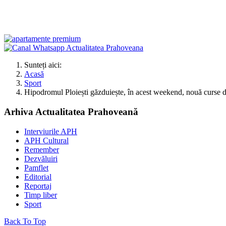
Sunteți aici:
Acasă
Sport
Hipodromul Ploiești găzduiește, în acest weekend, nouă curse d
Arhiva Actualitatea Prahoveană
Interviurile APH
APH Cultural
Remember
Dezvăluiri
Pamflet
Editorial
Reportaj
Timp liber
Sport
Back To Top