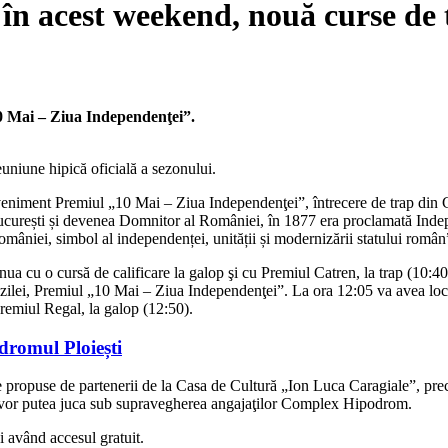
în acest weekend, nouă curse de 
0 Mai – Ziua Independenţei”.
uniune hipică oficială a sezonului.
eveniment Premiul „10 Mai – Ziua Independenţei”, întrecere de trap din 
în București și devenea Domnitor al României, în 1877 era proclamată In
mâniei, simbol al independenței, unității și modernizării statului român”
inua cu o cursă de calificare la galop şi cu Premiul Catren, la trap (10
 a zilei, Premiul „10 Mai – Ziua Independenţei”. La ora 12:05 va avea l
Premiul Regal, la galop (12:50).
dromul Ploiești
ice propuse de partenerii de la Casa de Cultură „Ion Luca Caragiale”, prec
se vor putea juca sub supravegherea angajaţilor Complex Hipodrom.
i având accesul gratuit.