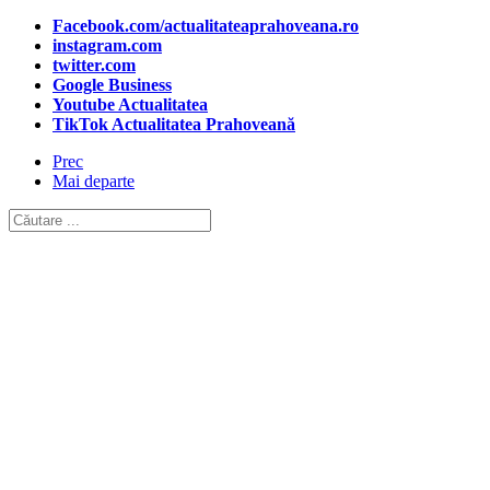
Facebook.com/actualitateaprahoveana.ro
instagram.com
twitter.com
Google Business
Youtube Actualitatea
TikTok Actualitatea Prahoveană
Prec
Mai departe