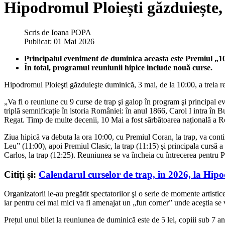
Hipodromul Ploiești găzduiește, 
Scris de
Ioana POPA
Publicat: 01 Mai 2026
Principalul eveniment de duminica aceasta este Premiul „1
În total, programul reuniunii hipice include nouă curse.
Hipodromul Ploieşti găzduieşte duminică, 3 mai, de la 10:00, a treia re
„Va fi o reuniune cu 9 curse de trap şi galop în program şi principal 
triplă semnificație în istoria României: în anul 1866, Carol I intra 
Regat. Timp de multe decenii, 10 Mai a fost sărbătoarea națională a Ro
Ziua hipică va debuta la ora 10:00, cu Premiul Coran, la trap, va cont
Leu” (11:00), apoi Premiul Clasic, la trap (11:15) şi principala cursă
Carlos, la trap (12:25). Reuniunea se va încheia cu întrecerea pentru 
Citiți și:
Calendarul curselor de trap, în 2026, la Hipo
Organizatorii le-au pregătit spectatorilor şi o serie de momente artist
iar pentru cei mai mici va fi amenajat un „fun corner” unde aceştia 
Prețul unui bilet la reuniunea de duminică este de 5 lei, copiii sub 7 an