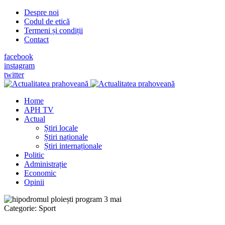
Despre noi
Codul de etică
Termeni și condiții
Contact
facebook
instagram
twitter
Home
APH TV
Actual
Știri locale
Știri naționale
Știri internaționale
Politic
Administrație
Economic
Opinii
Categorie:
Sport