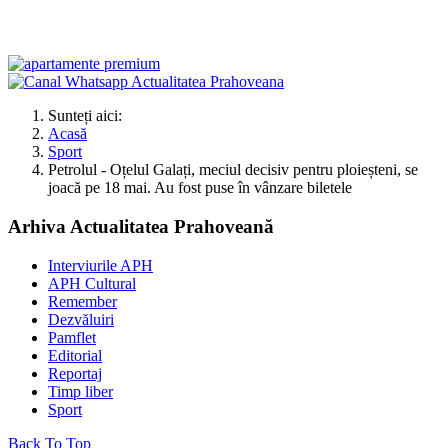
Sunteți aici:
Acasă
Sport
Petrolul - Oțelul Galați, meciul decisiv pentru ploieșteni, se
joacă pe 18 mai. Au fost puse în vânzare biletele
Arhiva Actualitatea Prahoveană
Interviurile APH
APH Cultural
Remember
Dezvăluiri
Pamflet
Editorial
Reportaj
Timp liber
Sport
Back To Top