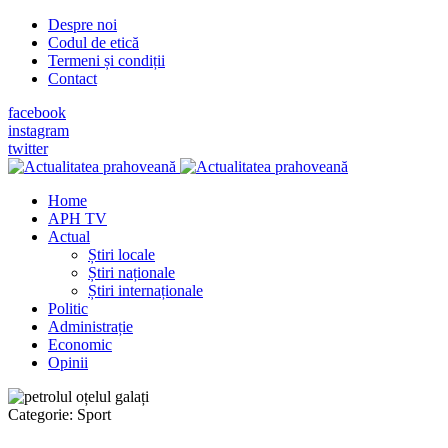
Despre noi
Codul de etică
Termeni și condiții
Contact
facebook
instagram
twitter
Home
APH TV
Actual
Știri locale
Știri naționale
Știri internaționale
Politic
Administrație
Economic
Opinii
Categorie:
Sport