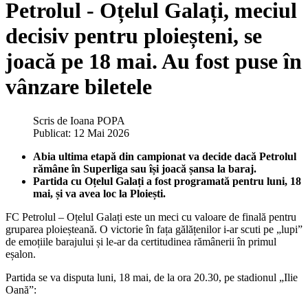
Petrolul - Oțelul Galați, meciul
decisiv pentru ploieșteni, se
joacă pe 18 mai. Au fost puse în
vânzare biletele
Scris de
Ioana POPA
Publicat: 12 Mai 2026
Abia ultima etapă din campionat va decide dacă Petrolul
rămâne în Superliga sau își joacă șansa la baraj.
Partida cu Oțelul Galați a fost programată pentru luni, 18
mai, și va avea loc la Ploiești.
FC Petrolul – Oțelul Galați este un meci cu valoare de finală pentru
gruparea ploieșteană. O victorie în fața gălățenilor i-ar scuti pe „lupi”
de emoțiile barajului și le-ar da certitudinea rămânerii în primul
eșalon.
Partida se va disputa luni, 18 mai, de la ora 20.30, pe stadionul „Ilie
Oană”: