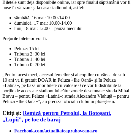
Biletele sunt deja disponibile online, iar spre finalul săptămânii vor fi
puse în vânzare și la casa stadionului, astfel:
sâmbătă, 16 mai: 10.00-14.00
duminică, 17 mai: 10.00-14.00
luni, 18 mai: 12.00 – pauză meciului
Prețurile biletelor vor fi:
Peluze: 15 lei
Tribuna 2: 30 lei
Tribuna 1: 40 lei
Tribuna 0: 70 lei
„Pentru acest meci, accesul femeilor și al copiilor cu vârsta de sub
10 ani va fi gratuit DOAR în Peluza «Ilie Oană» și în Peluza
«Latină», pe baza unor bilete cu valoare 0 ce vor fi distribuite la
porțile de acces ale stadionului către zonele desemnate: strada Mihai
Bravu – pentru Peluza «Latină»; strada Alexandru Vlahuță – pentru
Peluza «Ilie Oană»”, au precizat oficialii clubului ploieștean.
Citiți și:
Remiză pentru Petrolul, la Botoșani.
„Lupii”, pe loc de baraj
Facebook.com/actualitateaprahoveana.ro