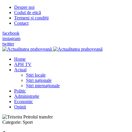
Despre noi
Codul de etică
Termeni și condiții
Contact
facebook
instagram
twitter
Home
APH TV
Actual
Știri locale
Știri naționale
Știri internaționale
Politic
Administrație
Economic
Opinii
Categorie:
Sport