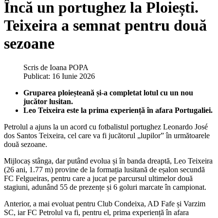
Încă un portughez la Ploiești.
Teixeira a semnat pentru două
sezoane
Scris de
Ioana POPA
Publicat: 16 Iunie 2026
Gruparea ploieșteană și-a completat lotul cu un nou
jucător lusitan.
Leo Teixeira este la prima experiență în afara Portugaliei.
Petrolul a ajuns la un acord cu fotbalistul portughez Leonardo José
dos Santos Teixeira, cel care va fi jucătorul „lupilor” în următoarele
două sezoane.
Mijlocaș stânga, dar putând evolua și în banda dreaptă, Leo Teixeira
(26 ani, 1.77 m) provine de la formația lusitană de eșalon secundă
FC Felgueiras, pentru care a jucat pe parcursul ultimelor două
stagiuni, adunând 55 de prezențe și 6 goluri marcate în campionat.
Anterior, a mai evoluat pentru Club Condeixa, AD Fafe și Varzim
SC, iar FC Petrolul va fi, pentru el, prima experiență în afara