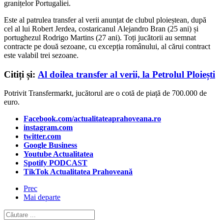
granițelor Portugaliei.
Este al patrulea transfer al verii anunțat de clubul ploieștean, după
cel al lui Robert Jerdea, costaricanul Alejandro Bran (25 ani) și
portughezul Rodrigo Martins (27 ani). Toți jucătorii au semnat
contracte pe două sezoane, cu excepția românului, al cărui contract
este valabil trei sezoane.
Citiți și:
Al doilea transfer al verii, la Petrolul Ploiești
Potrivit Transfermarkt, jucătorul are o cotă de piață de 700.000 de
euro.
Facebook.com/actualitateaprahoveana.ro
instagram.com
twitter.com
Google Business
Youtube Actualitatea
Spotify PODCAST
TikTok Actualitatea Prahoveană
Prec
Mai departe