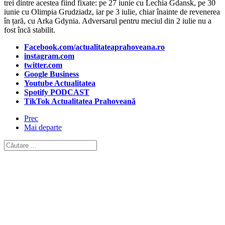
trei dintre acestea fiind fixate: pe 27 iunie cu Lechia Gdansk, pe 30
iunie cu Olimpia Grudziadz, iar pe 3 iulie, chiar înainte de revenerea
în țară, cu Arka Gdynia. Adversarul pentru meciul din 2 iulie nu a
fost încă stabilit.
Facebook.com/actualitateaprahoveana.ro
instagram.com
twitter.com
Google Business
Youtube Actualitatea
Spotify PODCAST
TikTok Actualitatea Prahoveană
Prec
Mai departe