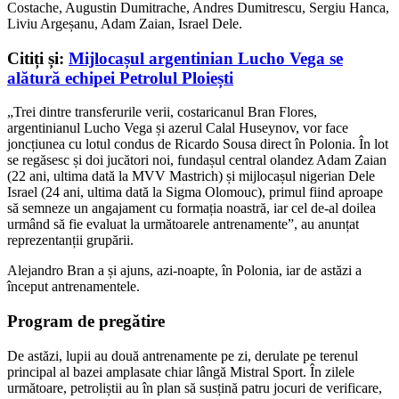
Costache, Augustin Dumitrache, Andres Dumitrescu, Sergiu Hanca,
Liviu Argeșanu, Adam Zaian, Israel Dele.
Citiți și:
Mijlocașul argentinian Lucho Vega se
alătură echipei Petrolul Ploiești
„Trei dintre transferurile verii, costaricanul Bran Flores,
argentinianul Lucho Vega și azerul Calal Huseynov, vor face
joncțiunea cu lotul condus de Ricardo Sousa direct în Polonia. Î
n lot
se regăsesc și doi jucători noi, fundașul central olandez Adam Zaian
(22 ani, ultima dată la MVV Mastrich) și mijlocașul nigerian Dele
Israel (24 ani, ultima dată la Sigma Olomouc), primul fiind aproape
să semneze un angajament cu formația noastră, iar cel de-al doilea
urmând să fie evaluat la următoarele antrenamente”, au anunțat
reprezentanții grupării.
Alejandro Bran a și ajuns, azi-noapte, în Polonia, iar de astăzi a
început antrenamentele.
Program de pregătire
De astăzi, lupii au două antrenamente pe zi, derulate pe terenul
principal al bazei amplasate chiar lângă Mistral Sport. În zilele
următoare, petroliștii au în plan să susțină patru jocuri de verificare,