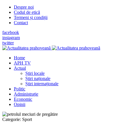
Despre noi
Codul de etică
Termeni și condiții
Contact
facebook
instagram
twitter
Home
APH TV
Actual
Știri locale
Știri naționale
Știri internaționale
Politic
Administrație
Economic
Opinii
Categorie:
Sport