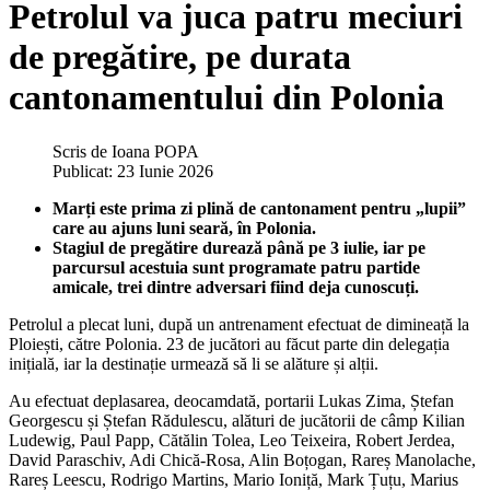
Petrolul va juca patru meciuri
de pregătire, pe durata
cantonamentului din Polonia
Scris de
Ioana POPA
Publicat: 23 Iunie 2026
Marți este prima zi plină de cantonament pentru „lupii”
care au ajuns luni seară, în Polonia.
Stagiul de pregătire durează până pe 3 iulie, iar pe
parcursul acestuia sunt programate patru partide
amicale, trei dintre adversari fiind deja cunoscuți.
Petrolul a plecat luni, după un antrenament efectuat de dimineață la
Ploiești, către Polonia. 23 de jucători au făcut parte din delegația
inițială, iar la destinație urmează să li se alăture și alții.
Au efectuat deplasarea, deocamdată, portarii Lukas Zima, Ștefan
Georgescu și Ștefan Rădulescu, alături de jucătorii de câmp Kilian
Ludewig, Paul Papp, Cătălin Tolea, Leo Teixeira, Robert Jerdea,
David Paraschiv, Adi Chică-Rosa, Alin Boțogan, Rareș Manolache,
Rareș Leescu, Rodrigo Martins, Mario Ioniță, Mark Țuțu, Marius