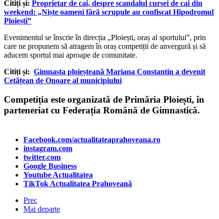
Citiți și:
Proprietar de cai, despre scandalul cursei de cai din
weekend: „Niște oameni fără scrupule au confiscat Hipodromul
Ploiești”
Evenimentul se înscrie în direcția „Ploiești, oraș al sportului”, prin
care ne propunem să atragem în oraș competiții de anvergură și să
aducem sportul mai aproape de comunitate.
Citiți și:
Gimnasta ploieșteană Mariana Constantin a devenit
Cetățean de Onoare al municipiului
Competiția este organizată de Primăria Ploiești, în
parteneriat cu Federația Română de Gimnastică.
Facebook.com/actualitateaprahoveana.ro
instagram.com
twitter.com
Google Business
Youtube Actualitatea
TikTok Actualitatea Prahoveană
Prec
Mai departe