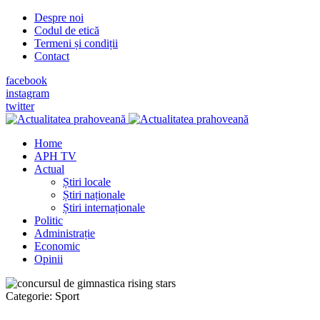
Despre noi
Codul de etică
Termeni și condiții
Contact
facebook
instagram
twitter
Home
APH TV
Actual
Știri locale
Știri naționale
Știri internaționale
Politic
Administrație
Economic
Opinii
Categorie:
Sport