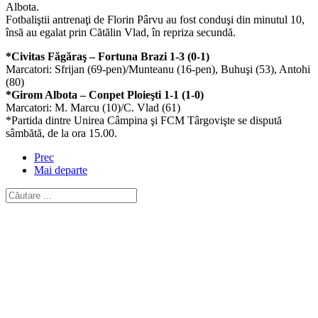
Albota.
Fotbaliştii antrenaţi de Florin Pârvu au fost conduşi din minutul 10,
însă au egalat prin Cătălin Vlad, în repriza secundă.
*Civitas Făgăraş – Fortuna Brazi 1-3 (0-1)
Marcatori: Sfrijan (69-pen)/Munteanu (16-pen), Buhuşi (53), Antohi
(80)
*Girom Albota – Conpet Ploieşti 1-1 (1-0)
Marcatori: M. Marcu (10)/C. Vlad (61)
*Partida dintre Unirea Câmpina şi FCM Târgovişte se dispută
sâmbătă, de la ora 15.00.
Prec
Mai departe