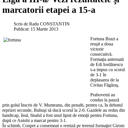
marcatorii etapei a 15-a
Scris de
Radu CONSTANTIN
Publicat: 15 Martie 2013
Fortuna Brazi a
reuşit a doua
victorie
consecutivă.
Formaţia antrenată
de Edi Iordănescu
s-a impus cu scorul
de 3-1 în
deplasarea de la
Civitas Făgăraş.
Prahovenii au
condus la pauză
prin golul înscris de V. Munteanu, din penalti, pentru ca, în debutul
reprizei secunde, Buhuşi să ducă scorul la 2-0. Gazdele au redus din
handicap, însă, finalul a fost unul lipsit de emoţii pentru Fortuna,
după ce Antohi a marcat pentru 3-1.
În schimb, Conpet a consemnat o remiză pe terenul formaţiei Girom