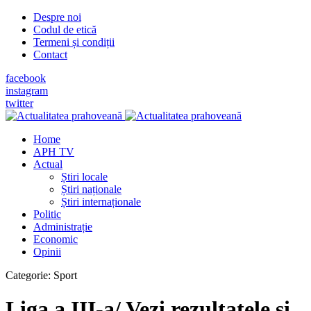
Despre noi
Codul de etică
Termeni și condiții
Contact
facebook
instagram
twitter
Home
APH TV
Actual
Știri locale
Știri naționale
Știri internaționale
Politic
Administrație
Economic
Opinii
Categorie:
Sport
Liga a III-a/ Vezi rezultatele şi