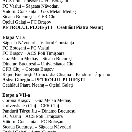
ACS Poli Timişoara – FC Botoşani
FC Vaslui – Săgeata Năvodari
Viitorul Constanţa – Gaz Metan Mediaş
Steaua Bucureşti – CFR Cluj
Oţelul Galaţi – FC Braşov
PETROLUL PLOIEŞTI – Ceahlăul Piatra Neamţ
Etapa VI-a
Săgeata Năvodari – Viitorul Constanţa
FC Botoşani – FC Vaslui
FC Braşov – ACS Poli Timişoara
Gaz Metan Mediaş – Steaua Bucureşti
Dinamo Bucureşti – Universitatea Cluj
CFR Cluj – Corona Braşov
Rapid Bucureşti / Concordia Chiajna – Pandurii Târgu Jiu
Astra Giurgiu – PETROLUL PLOIEŞTI
Ceahlăul Piatra Neamţ – Oţelul Galaţi
Etapa a VII-a
Corona Braşov – Gaz Metan Mediaş
Universitatea Cluj – CFR Cluj
Pandurii Târgu Jiu – Dinamo Bucureşti
FC Vaslui – ACS Poli Timişoara
Viitorul Constanţa – FC Botoşani
Steaua Bucureşti – Săgeata Năvodari