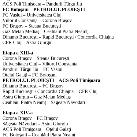
ACS Poli Timişoara – Pandurii Târgu Jiu
FC Botoşani – PETROLUL PLOIEŞTI
FC Vaslui – Universitatea Cluj
Viitorul Constanţa – Corona Braşov
FC Braşov – Steaua Bucureşti
Gaz Metan Mediaş – Ceahlăul Piatra Neamţ
Dinamo Bucureşti – Rapid Bucureşti / Concordia Chiajna
CFR Cluj – Astra Giurgiu
Etapa a XIII-a
Corona Braşov – Steaua Bucureşti
Universitatea Cluj – Viitorul Constanţa
Pandurii Târgu Jiu – FC Vaslui
Oţelul Galaţi – FC Botoşani
PETROLUL PLOIEŞTI – ACS Poli Timişoara
Dinamo Bucureşti – FC Braşov
Rapid Bucureşti / Concordia Chiajna – CFR Cluj
Astra Giurgiu – Gaz Metan Mediaş
Ceahlăul Piatra Neamţ – Săgeata Năvodari
Etapa a XIV-a
Corona Braşov – FC Braşov
Săgeata Năvodari – Astra Giurgiu
ACS Poli Timişoara – Oţelul Galaţi
FC Botoşani – Ceahlăul Piatra Neamţ