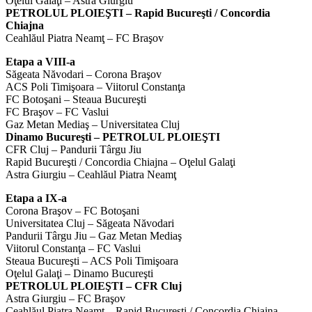
Oţelul Galaţi – Astra Giurgiu
PETROLUL PLOIEŞTI – Rapid Bucureşti / Concordia
Chiajna
Ceahlăul Piatra Neamţ – FC Braşov
Etapa a VIII-a
Săgeata Năvodari – Corona Braşov
ACS Poli Timişoara – Viitorul Constanţa
FC Botoşani – Steaua Bucureşti
FC Braşov – FC Vaslui
Gaz Metan Mediaş – Universitatea Cluj
Dinamo Bucureşti – PETROLUL PLOIEŞTI
CFR Cluj – Pandurii Târgu Jiu
Rapid Bucureşti / Concordia Chiajna – Oţelul Galaţi
Astra Giurgiu – Ceahlăul Piatra Neamţ
Etapa a IX-a
Corona Braşov – FC Botoşani
Universitatea Cluj – Săgeata Năvodari
Pandurii Târgu Jiu – Gaz Metan Mediaş
Viitorul Constanţa – FC Vaslui
Steaua Bucureşti – ACS Poli Timişoara
Oţelul Galaţi – Dinamo Bucureşti
PETROLUL PLOIEŞTI – CFR Cluj
Astra Giurgiu – FC Braşov
Ceahlăul Piatra Neamţ – Rapid Bucureşti / Concordia Chiajna