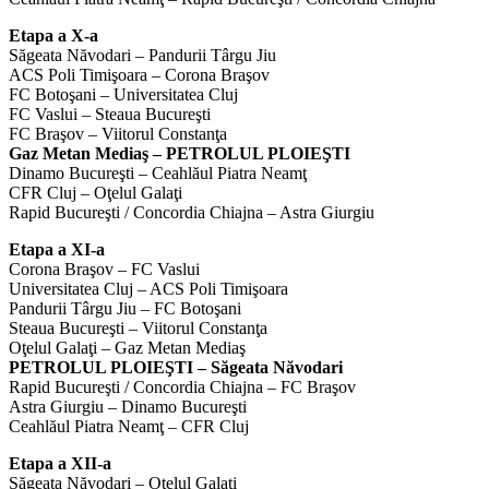
Etapa a X-a
Săgeata Năvodari – Pandurii Târgu Jiu
ACS Poli Timişoara – Corona Braşov
FC Botoşani – Universitatea Cluj
FC Vaslui – Steaua Bucureşti
FC Braşov – Viitorul Constanţa
Gaz Metan Mediaş – PETROLUL PLOIEŞTI
Dinamo Bucureşti – Ceahlăul Piatra Neamţ
CFR Cluj – Oţelul Galaţi
Rapid Bucureşti / Concordia Chiajna – Astra Giurgiu
Etapa a XI-a
Corona Braşov – FC Vaslui
Universitatea Cluj – ACS Poli Timişoara
Pandurii Târgu Jiu – FC Botoşani
Steaua Bucureşti – Viitorul Constanţa
Oţelul Galaţi – Gaz Metan Mediaş
PETROLUL PLOIEŞTI – Săgeata Năvodari
Rapid Bucureşti / Concordia Chiajna – FC Braşov
Astra Giurgiu – Dinamo Bucureşti
Ceahlăul Piatra Neamţ – CFR Cluj
Etapa a XII-a
Săgeata Năvodari – Oţelul Galaţi