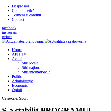
Despre noi
Codul de etică
Termeni și condiții
Contact
facebook
instagram
twitter
Home
APH TV
Actual
Știri locale
Știri naționale
Știri internaționale
Politic
Administrație
Economic
Opinii
Categorie:
Sport
S-a stabilit PROGRAMUL