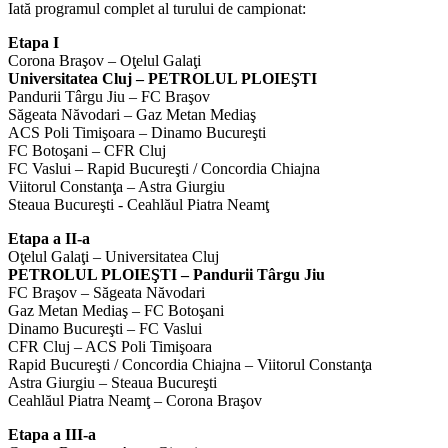
Iată programul complet al turului de campionat:
Etapa I
Corona Braşov – Oţelul Galaţi
Universitatea Cluj – PETROLUL PLOIEŞTI
Pandurii Târgu Jiu – FC Braşov
Săgeata Năvodari – Gaz Metan Mediaş
ACS Poli Timişoara – Dinamo Bucureşti
FC Botoşani – CFR Cluj
FC Vaslui – Rapid Bucureşti / Concordia Chiajna
Viitorul Constanţa – Astra Giurgiu
Steaua Bucureşti - Ceahlăul Piatra Neamţ
Etapa a II-a
Oţelul Galaţi – Universitatea Cluj
PETROLUL PLOIEŞTI – Pandurii Târgu Jiu
FC Braşov – Săgeata Năvodari
Gaz Metan Mediaş – FC Botoşani
Dinamo Bucureşti – FC Vaslui
CFR Cluj – ACS Poli Timişoara
Rapid Bucureşti / Concordia Chiajna – Viitorul Constanţa
Astra Giurgiu – Steaua Bucureşti
Ceahlăul Piatra Neamţ – Corona Braşov
Etapa a III-a