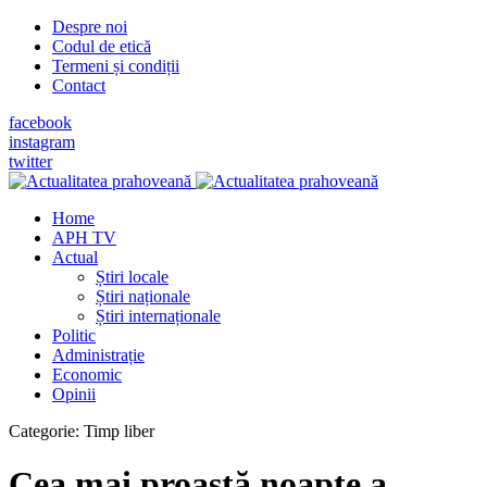
Despre noi
Codul de etică
Termeni și condiții
Contact
facebook
instagram
twitter
Home
APH TV
Actual
Știri locale
Știri naționale
Știri internaționale
Politic
Administrație
Economic
Opinii
Categorie:
Timp liber
Cea mai proastă noapte a