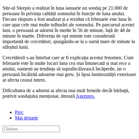
Site-ul Sleepio a realizat în luna ianuarie un sondaj pe 21.000 de
persoane în privința calității somnului în funcție de luna anului.
Fiecare răspuns a fost analizat și a rezultat că februarie este luna în
care apar cele mai multe tulburări ale somnului. Pe parcursul acestei
luni, o persoană ar adormi în medie în 56 de minute, față de 48 de
minute în martie. Diferența de opt minute este considerată
importantă de cercetători, ajungându-se la o sumă mare de minute la
sfârșitul lunii.
Cercetătorii s-au întrebat care ar fi explicația acestui fenomen. Cum
februarie este în multe locuri luna cea mai întunecată și mai rece a
anului, oamenii au tendința să supraîncălzească încăperile, iar o
persoană încălzită adoarme mai greu. Și lipsa luminozității exterioare
ar afecta ceasul intern.
Dificultatea de a adormi ar afecta mai mult femeile decât bărbații,
potrivit sondajului menționat, titrează
Agerpres.
Prec
Mai departe