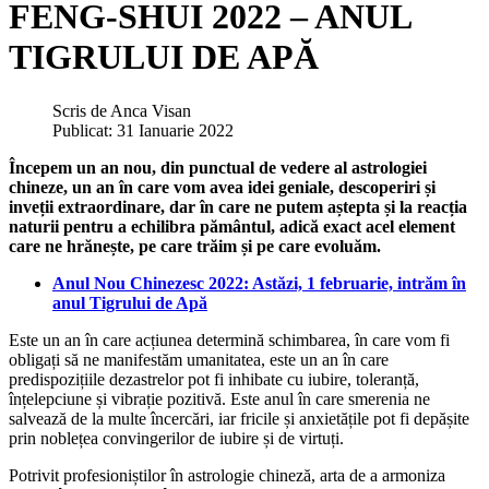
FENG-SHUI 2022 – ANUL
TIGRULUI DE APĂ
Scris de
Anca Visan
Publicat: 31 Ianuarie 2022
Începem un an nou, din punctual de vedere al astrologiei
chineze, un an în care vom avea idei geniale, descoperiri și
inveții extraordinare, dar în care ne putem aștepta și la reacția
naturii pentru a echilibra pământul, adică exact acel element
care ne hrănește, pe care trăim și pe care evoluăm.
Anul Nou Chinezesc 2022: Astăzi, 1 februarie, intrăm în
anul Tigrului de Apă
Este un an în care acțiunea determină schimbarea, în care vom fi
obligați să ne manifestăm umanitatea, este un an în care
predispozițiile dezastrelor pot fi inhibate cu iubire, toleranță,
înțelepciune și vibrație pozitivă. Este anul în care smerenia ne
salvează de la multe încercări, iar fricile și anxietățile pot fi depășite
prin noblețea convingerilor de iubire și de virtuți.
Potrivit profesioniștilor în astrologie chineză, arta de a armoniza