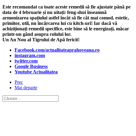
Este recomandat ca toate aceste remedii să fie ajustate până pe
data de 4 februarie și nu uitați: feng-shui înseamnă
armonizarea spațiului astfel încât să fie cât mai comod, estetic,
primitor, util, nu încărcarea lui cu kitch-uri! Iar dacă vă
achiziționați remedii specifice, este bine să le energizați, măcar
printr-un gând asupra rolului lor.
Un An Nou al Tigrului de Apă fericit!
Facebook.com/actualitateaprahoveana.ro
instagram.com
twitter.com
Google Business
Youtube Actualitatea
Prec
Mai departe