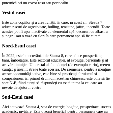
puternică ori un covor roșu sau portocaliu.
Vestul casei
Este zona copiilor și a creativității, în care, în acest an, Steaua 7
aduce riscuri de agresivitate, bulling, tensiune, jafuri, incendii. Toate
acestea pot fi ușor inactivate cu elementul apă: decoruri cu albastru
și negru sau o vază cu flori în care permanent apa să fie curată.
Nord-Estul casei
În 2022, este binecuvântat de Steaua 8, care aduce prosperitate,
bani, îmbogățire. Este sectorul educației, al evoluției personale și al
activării intuiției. Un cristal al abundenței (de exemplu citrin), mereu
curățat și îngrijit atrage toate acestea. De asemenea, pentru a menține
aceste oportunități active, este bine să practicați altruismul și
compasiunea, iar primul drum din acest an chinezesc este bine să fie
spre N-E, fiind atenți să răspundeți cu toată inima la cei care au
nevoie de ajutorul vostru!
Sud-Estul casei
Aici activează Steaua 4, stea de energie, bogăție, prosperitate, succes
academic, învățare. Este o zonă benefică pentru persoanele care au