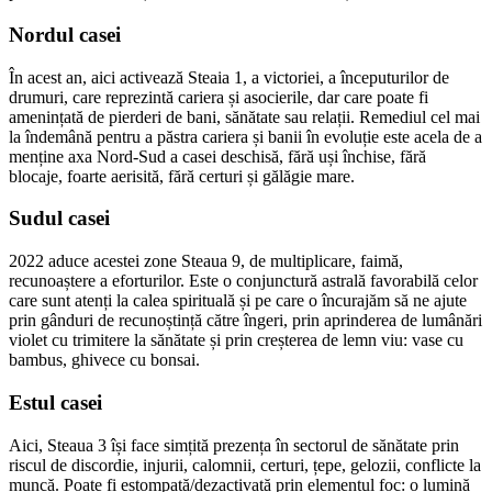
Nordul casei
În acest an, aici activează Steaia 1, a victoriei, a începuturilor de
drumuri, care reprezintă cariera și asocierile, dar care poate fi
amenințată de pierderi de bani, sănătate sau relații. Remediul cel mai
la îndemână pentru a păstra cariera și banii în evoluție este acela de a
menține axa Nord-Sud a casei deschisă, fără uși închise, fără
blocaje, foarte aerisită, fără certuri și gălăgie mare.
Sudul casei
2022 aduce acestei zone Steaua 9, de multiplicare, faimă,
recunoaștere a eforturilor. Este o conjunctură astrală favorabilă celor
care sunt atenți la calea spirituală și pe care o încurajăm să ne ajute
prin gânduri de recunoștință către îngeri, prin aprinderea de lumânări
violet cu trimitere la sănătate și prin creșterea de lemn viu: vase cu
bambus, ghivece cu bonsai.
Estul casei
Aici, Steaua 3 își face simțită prezența în sectorul de sănătate prin
riscul de discordie, injurii, calomnii, certuri, țepe, gelozii, conflicte la
muncă. Poate fi estompată/dezactivată prin elementul foc: o lumină