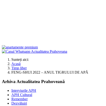
Sunteți aici:
Acasă
Timp liber
FENG-SHUI 2022 – ANUL TIGRULUI DE APĂ
Arhiva Actualitatea Prahoveană
Interviurile APH
APH Cultural
Remember
Dezvăluiri