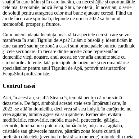
spațiul în care trăim și în care lucrăm, cu necesitățile și oportunitățile
cele mai favorabile, adică Feng-Shui, ne oferă , în acest an, o serie
de soluții pentru atragerea celor mai bune ajutoare cerești. Fiind un
an de încercare spirituală, depinde de noi ca 2022 să fie unul
memorabil, prosper și frumos.
Cum putem adapta locuința noastră la aspectele cerești care se vor
manifesta în anul Tigrului de Apă? Luăm o busolă și identificăm în
care cameră sau în ce zonă a casei sunt principalele puncte cardinale
și cele secundare. În fiecare dintre aceste zone reprezentând
domeniile vieții noastre, anul acesta se vor afla anumite stele cu
simbolurile aferente. Iată principiile de orientare și recomandările
specialiștilor pentru anul Tigrului de Apă, potrivit măsurătorilor
Feng-Shui profesioniste.
Centrul casei
Aici, în acest an, se află Steaua 5, temută pentru că reprezintă
dezastrele. De fapt, simbolul acestei stele este Împăratul care, în
2022, se află în domiciliu, deci vrea să stea liniștit, în curățenie, nu
vrea agitație, lumină agresivă sau șantiere. Remediile: evităm
modificările, renovările, mobila masivă, petrecerile, gălăgia,
certurile, lumina prea puternică, lumânările, mișcarea, agitația,
cristalele sau ghivecele masive, păstrăm zona foarte curată și
preferăm obiectele (eventual o lustră sau monede) rotunde din metal.