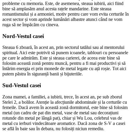
probleme cu memoria. Este, de asemenea, steaua iubirii, aici fiind
bine să amplasăm anul acesta rațele mandarine. Este steaua
romantismului și a armoniei, motiv pentru care vom evita certurile în
acest sector și vom aprinde lumânări albastre atunci când ne vom
ruga să ne împăcăm cu cineva.
Nord-Vestul casei
Steaua 6 zboară, în acest an, prin sectorul tatălui sau al mentorului
spiritual. Aici este potrivit să punem icoanele, tablouri cu persoanele
pe care le admirăm. Este și steaua carierei, de aceea este bine să
folosim această zonă pentru muncă, pentru a fi mai productivi și să
întărim energia ei prin monede de metal legate cu ață roșie. Tot aici
putem păstra în siguranță banii și bijuteriile.
Sud-Vestul casei
Zona mamei, a familiei, a iubirii, trece, în acest an, pe sub zborul
Stelei 2, a bolilor. Atenție la afecțiunile abdominale și la certurile cu
femeile. Dacă avem în această zonă dormitorul, este bine să folosim
metal (un cadru de pat din metal, vase de metal sau decorațiuni
rotunde din metal pe lângă pat), chiar și Wu Lou, celebrul vas de
metal cu ierburi vindecătoare aromatice. Dacă zona de S-V a casei
se află în baie sau în debara, nu folosiți niciun remediu.