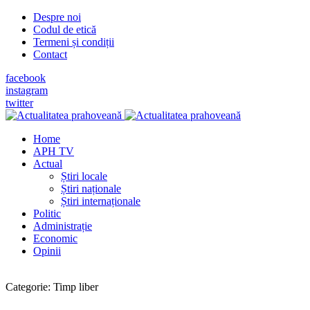
Despre noi
Codul de etică
Termeni și condiții
Contact
facebook
instagram
twitter
Home
APH TV
Actual
Știri locale
Știri naționale
Știri internaționale
Politic
Administrație
Economic
Opinii
Categorie:
Timp liber