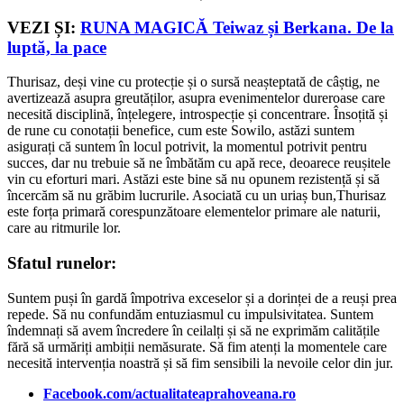
VEZI ȘI:
RUNA MAGICĂ Teiwaz și Berkana. De la
luptă, la pace
Thurisaz, deși vine cu protecție și o sursă neașteptată de câștig, ne
avertizează asupra greutăților, asupra evenimentelor dureroase care
necesită disciplină, înțelegere, introspecție și concentrare. Însoțită și
de rune cu conotații benefice, cum este Sowilo, astăzi suntem
asigurați că suntem în locul potrivit, la momentul potrivit pentru
succes, dar nu trebuie să ne îmbătăm cu apă rece, deoarece reușitele
vin cu eforturi mari. Astăzi este bine să nu opunem rezistență și să
încercăm să nu grăbim lucrurile. Asociată cu un uriaș bun,Thurisaz
este forța primară corespunzătoare elementelor primare ale naturii,
care au ritmurile lor.
Sfatul runelor:
Suntem puși în gardă împotriva exceselor și a dorinței de a reuși prea
repede. Să nu confundăm entuziasmul cu impulsivitatea. Suntem
îndemnați să avem încredere în ceilalți și să ne exprimăm calitățile
fără să urmăriți ambiții nemăsurate. Să fim atenți la momentele care
necesită intervenția noastră și să fim sensibili la nevoile celor din jur.
Facebook.com/actualitateaprahoveana.ro