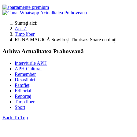
Sunteți aici:
Acasă
Timp liber
RUNA MAGICĂ Sowilo și Thurisaz: Soare cu dinți
Arhiva Actualitatea Prahoveană
Interviurile APH
APH Cultural
Remember
Dezvăluiri
Pamflet
Editorial
Reportaj
Timp liber
Sport
Back To Top