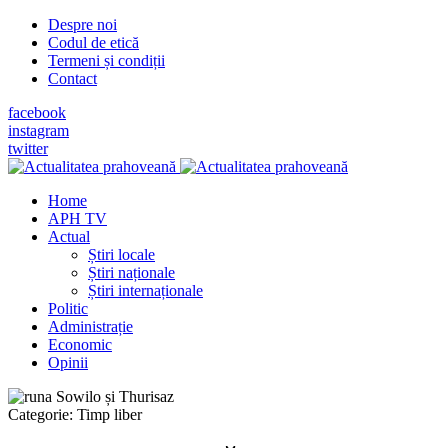
Despre noi
Codul de etică
Termeni și condiții
Contact
facebook
instagram
twitter
Home
APH TV
Actual
Știri locale
Știri naționale
Știri internaționale
Politic
Administrație
Economic
Opinii
Categorie:
Timp liber