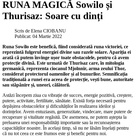
RUNA MAGICĂ Sowilo și
Thurisaz: Soare cu dinți
Scris de
Elena CIOBANU
Publicat: 04 Martie 2022
Runa Sowilo este benefică, fiind considerată runa victoriei, ce
reprezintă fulgerul energiei divine sau razele solare. Apariția ei
arată că putem învinge ușor toate obstacolele, pentru că avem
protecție divină. Este urmată de Thurisaz care, în mitologia
germanică, reprezenta ciocanul Mjolnnir, arma zeului Thor,
considerat protectorul oamenilor și al bunurilor. Semnificația
tradițională a runei era aceea de protecție, vești bune, autoritate
sau stăpânire și, uneori, călătorii.
Astăzi începem ziua cu vibrație de succes, energie pozitivă, creștere,
putere, activitate, fertilitate, sănătate. Există forța necesară pentru
depășirea obstacolelor și dificultăților în realizarea ideilor și
dorințelor. Avem entuziasm, generozitate, vindecare, mare putere de
recuperare și vitalitate regăsită. De asemenea, ne putem aștepta la
preluarea unei responsabilități importante sau la recunoașterea
capacităților noastre. În același timp, să nu ne lăsăm înșelați pentru
că nu tot ceea ce este frumos este și benefic pentru noi.