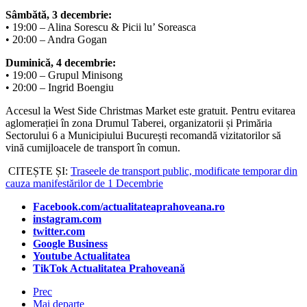
Sâmbătă, 3 decembrie:
• 19:00 – Alina Sorescu & Picii lu’ Soreasca
• 20:00 – Andra Gogan
Duminică, 4 decembrie:
• 19:00 – Grupul Minisong
• 20:00 – Ingrid Boengiu
Accesul la West Side Christmas Market este gratuit. Pentru evitarea
aglomerației în zona Drumul Taberei, organizatorii și Primăria
Sectorului 6 a Municipiului București recomandă vizitatorilor să
vină cumijloacele de transport în comun.
CITEȘTE ȘI:
Traseele de transport public, modificate temporar din
cauza manifestărilor de 1 Decembrie
Facebook.com/actualitateaprahoveana.ro
instagram.com
twitter.com
Google Business
Youtube Actualitatea
TikTok Actualitatea Prahoveană
Prec
Mai departe