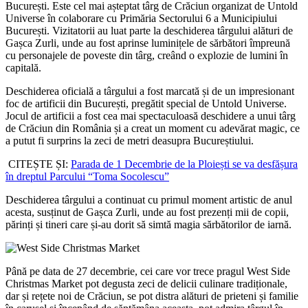
București. Este cel mai așteptat târg de Crăciun organizat de Untold
Universe în colaborare cu Primăria Sectorului 6 a Municipiului
București. Vizitatorii au luat parte la deschiderea târgului alături de
Gașca Zurli, unde au fost aprinse luminițele de sărbători împreună
cu personajele de poveste din târg, creând o explozie de lumini în
capitală.
Deschiderea oficială a târgului a fost marcată și de un impresionant
foc de artificii din București, pregătit special de Untold Universe.
Jocul de artificii a fost cea mai spectaculoasă deschidere a unui târg
de Crăciun din România și a creat un moment cu adevărat magic, ce
a putut fi surprins la zeci de metri deasupra Bucureștiului.
CITEȘTE ȘI:
Parada de 1 Decembrie de la Ploiești se va desfășura
în dreptul Parcului “Toma Socolescu”
Deschiderea târgului a continuat cu primul moment artistic de anul
acesta, susținut de Gașca Zurli, unde au fost prezenți mii de copii,
părinți și tineri care și-au dorit să simtă magia sărbătorilor de iarnă.
Până pe data de 27 decembrie, cei care vor trece pragul West Side
Christmas Market pot degusta zeci de delicii culinare tradiționale,
dar și rețete noi de Crăciun, se pot distra alături de prieteni și familie