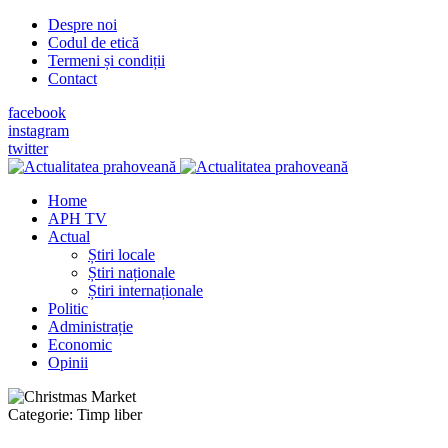
Despre noi
Codul de etică
Termeni și condiții
Contact
facebook
instagram
twitter
Home
APH TV
Actual
Știri locale
Știri naționale
Știri internaționale
Politic
Administrație
Economic
Opinii
Categorie:
Timp liber