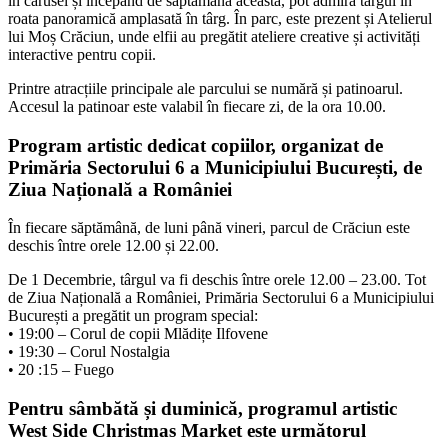
în carusel și începând de săptămâna aceasta, pot admira târgul în
roata panoramică amplasată în târg. În parc, este prezent și Atelierul
lui Moș Crăciun, unde elfii au pregătit ateliere creative și activități
interactive pentru copii.
Printre atracțiile principale ale parcului se numără și patinoarul.
Accesul la patinoar este valabil în fiecare zi, de la ora 10.00.
Program artistic dedicat copiilor, organizat de
Primăria Sectorului 6 a Municipiului București, de
Ziua Națională a României
În fiecare săptămână, de luni până vineri, parcul de Crăciun este
deschis între orele 12.00 și 22.00.
De 1 Decembrie, târgul va fi deschis între orele 12.00 – 23.00. Tot
de Ziua Națională a României, Primăria Sectorului 6 a Municipiului
București a pregătit un program special:
• 19:00 – Corul de copii Mlădițe Ilfovene
• 19:30 – Corul Nostalgia
• 20 :15 – Fuego
Pentru sâmbătă și duminică, programul artistic
West Side Christmas Market este următorul