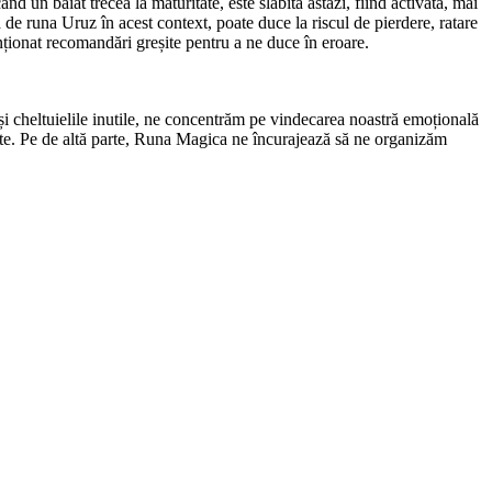
nd un băiat trecea la maturitate, este slăbită astăzi, fiind activată, mai
ă de runa Uruz în acest context, poate duce la riscul de pierdere, ratare
nționat recomandări greșite pentru a ne duce în eroare.
 și cheltuielile inutile, ne concentrăm pe vindecarea noastră emoțională
idente. Pe de altă parte, Runa Magica ne încurajează să ne organizăm