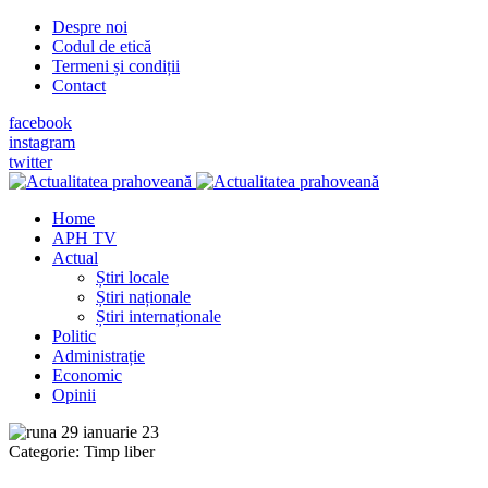
Despre noi
Codul de etică
Termeni și condiții
Contact
facebook
instagram
twitter
Home
APH TV
Actual
Știri locale
Știri naționale
Știri internaționale
Politic
Administrație
Economic
Opinii
Categorie:
Timp liber