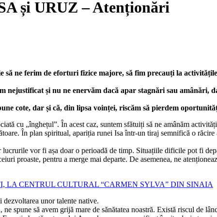
A și URUZ – Atenționări
să ne ferim de eforturi fizice majore, să fim precauți la activitățile
im nejustificat și nu ne enervăm dacă apar stagnări sau amânări, dar
une cote, dar și că, din lipsa voinței, riscăm să pierdem oportunită
ociată cu „înghețul”. În acest caz, suntem sfătuiți să ne amânăm activit
toare. În plan spiritual, apariția runei Isa într-un tiraj semnifică o răcir
ucrurile vor fi așa doar o perioadă de timp. Situațiile dificile pot fi dep
iceiuri proaste, pentru a merge mai departe. De asemenea, ne atenționeaz
ȚI, LA CENTRUL CULTURAL “CARMEN SYLVA” DIN SINAIA
i dezvoltarea unor talente native.
zi, ne spune să avem grijă mare de sănătatea noastră. Există riscul de lânce