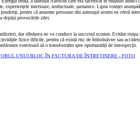
 Energia brută, a taurului Aurochs care era sacrificat în ritualuri atunci câ
te, experiențele interioare, instinctuale, șamanice. Lipsa voinței anunțat
im prudenți, pentru că anumite persoane din anturajul nostru ne oferă inte
 depăși provocările zilei.
întârzieri, dar răbdarea ne va conduce la succesul scontat. Evităm risipa
 activitățile fizice dificile, pentru că există risc de îmbolnăvire sau acc
manifestare exterioară să o transformăm spre oportunități de introspecții.
ATORUL UNUI BLOC ÎN FACTURA DE ÎNTREȚINERE - FOTO