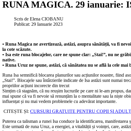
RUNA MAGICA. 29 ianuarie: IS
Scris de
Elena CIOBANU
Publicat: 29 Ianuarie 2023
• Runa Magica ne avertizează, astăzi, asupra sănătății, va fi nevoie 
la cote scăzute.
• Isa este runa blocajelor, care ne spune clar: „Stai!”, nu ne grăb
native.
• Runa Uruz ne spune, astăzi, că sănătatea nu se află la cele mai b
Runa Isa semnifică blocarea planurilor sau acțiunilor noastre, fiind as
„Stai!”. Blocajele sau întârzierile indicate de Isa astăzi sunt numai trecă
propriilor acțiuni incorecte din trecut
Simțim că stagnăm, că nu reușim lucrurile pe care ni le-am propus, dar l
mai spune că va fi nevoie să renunțăm la o mentalitate sau la niște ob
influențat și nu mai vedem problemele cu adevărat importante.
CITEȘTE ȘI:
CURSURI GRATUITE PENTRU COPII ȘI ADUL
Puterea ca talisman a runei Isa conduce la identificarea, manifestarea ș
Este urmată de runa Uruz, a energiei, a vitalității și voinței, care, astă