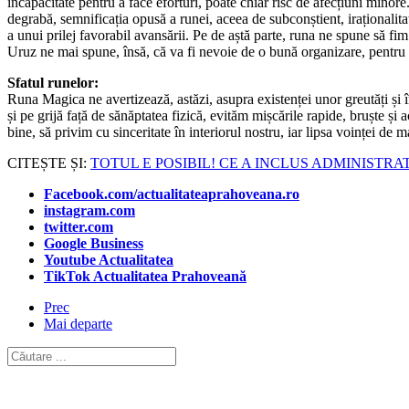
incapacitate pentru a face eforturi, poate chiar risc de afecțiuni minore.
degrabă, semnificația opusă a runei, aceea de subconștient, iraționalita
a unui prilej favorabil avansării. Pe de aștă parte, runa ne spune să f
Uruz ne mai spune, însă, că va fi nevoie de o bună organizare, pentru a
Sfatul runelor:
Runa Magica ne avertizează, astăzi, asupra existenței unor greutăți și 
și pe grijă față de sănăptatea fizică, evităm mișcările rapide, bruște și
bine, să privim cu sinceritate în interiorul nostru, iar lipsa voinței de 
CITEȘTE ȘI:
TOTUL E POSIBIL! CE A INCLUS ADMINISTR
Facebook.com/actualitateaprahoveana.ro
instagram.com
twitter.com
Google Business
Youtube Actualitatea
TikTok Actualitatea Prahoveană
Prec
Mai departe