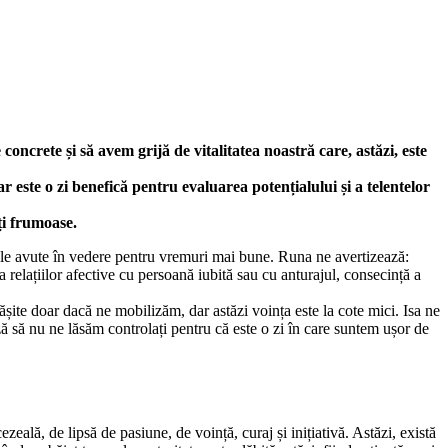
 concrete și să avem grijă de vitalitatea noastră care, astăzi, este
 este o zi benefică pentru evaluarea potențialului și a telentelor
ți frumoase.
ățile avute în vedere pentru vremuri mai bune. Runa ne avertizează:
e a relațiilor afective cu persoană iubită sau cu anturajul, consecință a
ășite doar dacă ne mobilizăm, dar astăzi voința este la cote mici. Isa ne
ă să nu ne lăsăm controlați pentru că este o zi în care suntem ușor de
zeală, de lipsă de pasiune, de voință, curaj și inițiativă. Astăzi, există