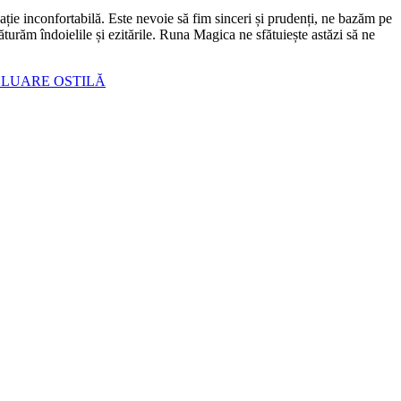
ație inconfortabilă. Este nevoie să fim sinceri și prudenți, ne bazăm pe
ăturăm îndoielile și ezitările. Runa Magica ne sfătuiește astăzi să ne
ELUARE OSTILĂ