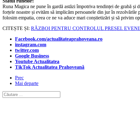
Sfatul runelor:
Runa Magica ne pune în gardă astăzi împotriva tendinței de grabă și de 
forțele noastre și evităm să implicăm persoanele din jur în rezolvările 
folosim empatia, ceea ce ne va aduce mari conștietizări și să privim opo
CITEȘTE ȘI:
RĂZBOI PENTRU CONTROLUL PRESEI. EVENIM
Facebook.com/actualitateaprahoveana.ro
instagram.com
twitter.com
Google Business
Youtube Actualitatea
TikTok Actualitatea Prahoveană
Prec
Mai departe