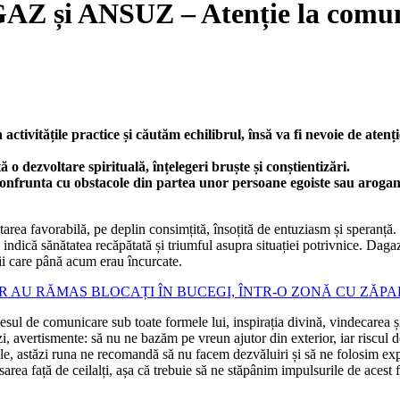
 și ANSUZ – Atenție la comuni
ctivitățile practice și căutăm echilibrul, însă va fi nevoie de atenț
 o dezvoltare spirituală, înțelegeri bruște și conștientizări.
onfrunta cu obstacole din partea unor persoane egoiste sau arogante,
tarea favorabilă, pe deplin consimțită, însoțită de entuziasm și speranță.
dică sănătatea recăpătată și triumful asupra situației potrivnice. Dagaz se 
ții care până acum erau încurcate.
R AU RĂMAS BLOCAȚI ÎN BUCEGI, ÎNTR-O ZONĂ CU ZĂPA
sul de comunicare sub toate formele lui, inspirația divină, vindecarea ș
zi, avertismente: să nu ne bazăm pe vreun ajutor din exterior, iar riscul 
e, astăzi runa ne recomandă să nu facem dezvăluiri și să ne folosim expe
rea față de ceilalți, așa că trebuie să ne stăpânim impulsurile de acest f