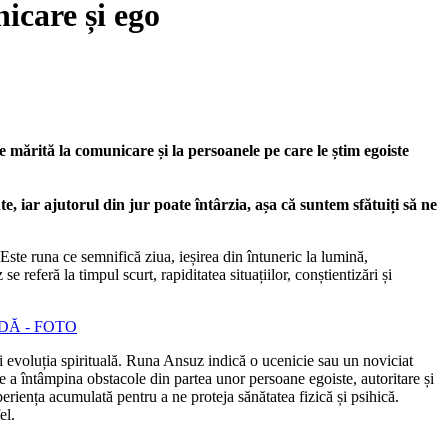
care și ego
ie mărită la comunicare și la persoanele pe care le știm egoiste
 iar ajutorul din jur poate întârzia, așa că suntem sfătuiți să ne
 Este runa ce semnifică ziua, ieșirea din întuneric la lumină,
referă la timpul scurt, rapiditatea situațiilor, conștientizări și
DĂ - FOTO
i evoluția spirituală. Runa Ansuz indică o ucenicie sau un noviciat
de a întâmpina obstacole din partea unor persoane egoiste, autoritare și
riența acumulată pentru a ne proteja sănătatea fizică și psihică.
el.