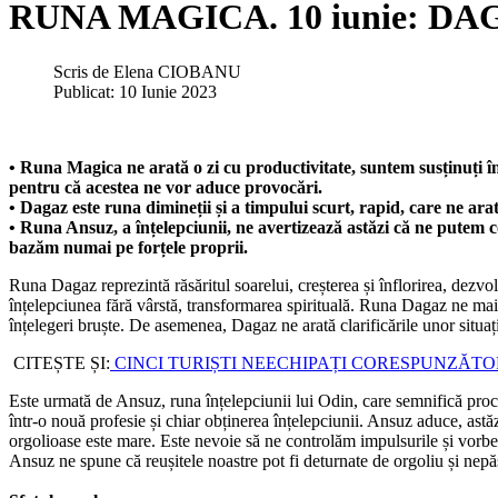
RUNA MAGICA. 10 iunie: DAGAZ
Scris de
Elena CIOBANU
Publicat: 10 Iunie 2023
• Runa Magica ne arată o zi cu productivitate, suntem susținuți în a
pentru că acestea ne vor aduce provocări.
• Dagaz este runa dimineții și a timpului scurt, rapid, care ne arată
• Runa Ansuz, a înțelepciunii, ne avertizează astăzi că ne putem c
bazăm numai pe forțele proprii.
Runa Dagaz reprezintă răsăritul soarelui, creșterea și înflorirea, dezvol
înțelepciunea fără vârstă, transformarea spirituală. Runa Dagaz ne mai in
înțelegeri bruște. De asemenea, Dagaz ne arată clarificările unor situa
CITEȘTE ȘI:
CINCI TURIȘTI NEECHIPAȚI CORESPUNZĂTO
Este urmată de Ansuz, runa înțelepciunii lui Odin, care semnifică proce
într-o nouă profesie și chiar obținerea înțelepciunii. Ansuz aduce, astă
orgolioase este mare. Este nevoie să ne controlăm impulsurile și vorbel
Ansuz ne spune că reușitele noastre pot fi deturnate de orgoliu și nepăsa