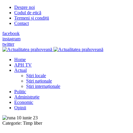
Despre noi
Codul de etică
Termeni și condiții
Contact
facebook
instagram
twitter
Home
APH TV
Actual
Știri locale
Știri naționale
Știri internaționale
Politic
Administrație
Economic
Opinii
Categorie:
Timp liber