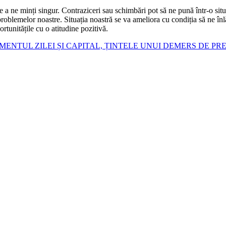
a ne minți singur. Contraziceri sau schimbări pot să ne pună într-o situ
problemelor noastre. Situația noastră se va ameliora cu condiția să ne înl
rtunitățile cu o atitudine pozitivă.
ENTUL ZILEI ȘI CAPITAL, ȚINTELE UNUI DEMERS DE PR