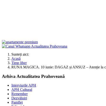
Sunteți aici:
Acasă
Timp liber
RUNA MAGICA. 10 iunie: DAGAZ și ANSUZ – Atenție la co
Arhiva Actualitatea Prahoveană
Interviurile APH
APH Cultural
Remember
Dezvăluiri
Pamflet