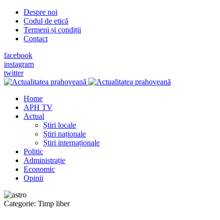
Despre noi
Codul de etică
Termeni și condiții
Contact
facebook
instagram
twitter
Home
APH TV
Actual
Știri locale
Știri naționale
Știri internaționale
Politic
Administrație
Economic
Opinii
Categorie:
Timp liber