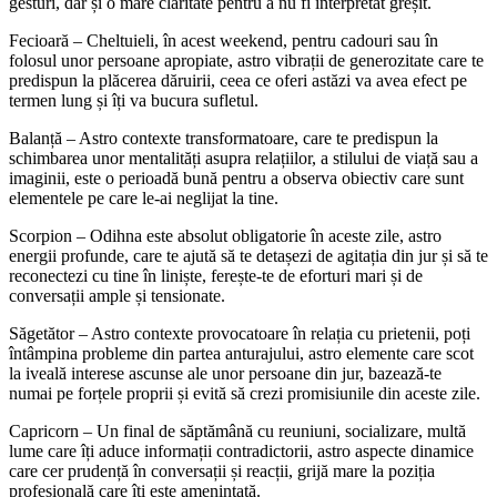
gesturi, dar și o mare claritate pentru a nu fi interpretat greșit.
Fecioară – Cheltuieli, în acest weekend, pentru cadouri sau în
folosul unor persoane apropiate, astro vibrații de generozitate care te
predispun la plăcerea dăruirii, ceea ce oferi astăzi va avea efect pe
termen lung și îți va bucura sufletul.
Balanță – Astro contexte transformatoare, care te predispun la
schimbarea unor mentalități asupra relațiilor, a stilului de viață sau a
imaginii, este o perioadă bună pentru a observa obiectiv care sunt
elementele pe care le-ai neglijat la tine.
Scorpion – Odihna este absolut obligatorie în aceste zile, astro
energii profunde, care te ajută să te detașezi de agitația din jur și să te
reconectezi cu tine în liniște, ferește-te de eforturi mari și de
conversații ample și tensionate.
Săgetător – Astro contexte provocatoare în relația cu prietenii, poți
întâmpina probleme din partea anturajului, astro elemente care scot
la iveală interese ascunse ale unor persoane din jur, bazează-te
numai pe forțele proprii și evită să crezi promisiunile din aceste zile.
Capricorn – Un final de săptămână cu reuniuni, socializare, multă
lume care îți aduce informații contradictorii, astro aspecte dinamice
care cer prudență în conversații și reacții, grijă mare la poziția
profesională care îți este amenințată.