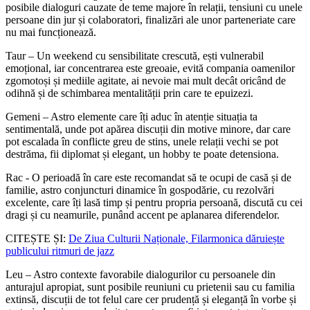
posibile dialoguri cauzate de teme majore în relații, tensiuni cu unele
persoane din jur și colaboratori, finalizări ale unor parteneriate care
nu mai funcționează.
Taur – Un weekend cu sensibilitate crescută, ești vulnerabil
emoțional, iar concentrarea este greoaie, evită compania oamenilor
zgomotoși și mediile agitate, ai nevoie mai mult decât oricând de
odihnă și de schimbarea mentalității prin care te epuizezi.
Gemeni – Astro elemente care îți aduc în atenție situația ta
sentimentală, unde pot apărea discuții din motive minore, dar care
pot escalada în conflicte greu de stins, unele relații vechi se pot
destrăma, fii diplomat și elegant, un hobby te poate detensiona.
Rac - O perioadă în care este recomandat să te ocupi de casă și de
familie, astro conjuncturi dinamice în gospodărie, cu rezolvări
excelente, care îți lasă timp și pentru propria persoană, discută cu cei
dragi și cu neamurile, punând accent pe aplanarea diferendelor.
CITEȘTE ȘI:
De Ziua Culturii Naționale, Filarmonica dăruiește
publicului ritmuri de jazz
Leu – Astro contexte favorabile dialogurilor cu persoanele din
anturajul apropiat, sunt posibile reuniuni cu prietenii sau cu familia
extinsă, discuții de tot felul care cer prudență și eleganță în vorbe și