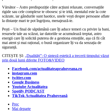
Vărsător – Astro predispoziție către acțiuni relaxate, conversațiile
rigide sau cele complexe te obosesc și te irită, mentalul este la cote
scăzute, iar gândurile sunt haotice, unele vești despre persoane aflate
la distanțe mari te pot îngrijora, menajează-te.
Pești – Un final de săptămână care îți aduce temeri cu privire la bani,
resursele tale au scăzut, iar datoriile se acumulează treptat, astro
energii care îți solicită puterea de a gestiona emoțiile, așa că fii cât
mai atent și mai rațional, o bună organizare îți va da senzația de
siguranță.
CITEȘTE ȘI:
„Dualități”: O sinteză estetică a trecerii timpului văzut
prin două lumi diferite FOTO&VIDEO
Facebook.com/actualitateaprahoveana.ro
instagram.com
twitter.com
Google Business
Youtube Actualitatea
Spotify PODCAST
TikTok Actualitatea Prahoveană
Prec
Mai departe