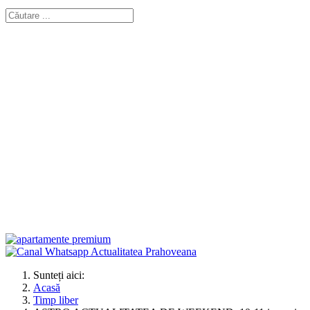
Sunteți aici:
Acasă
Timp liber