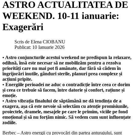
ASTRO ACTUALITATEA DE
WEEKEND. 10-11 ianuarie:
Exagerări
Scris de
Elena CIOBANU
Publicat: 10 Ianuarie 2026
• Astro conjuncturile acestui weekend ne predispun la relaxare,
odihnă, însă este necesar să ne mobilizăm pentru a rezolva
priorități care nu mai pot fi amânate, dar fără să cădem în
îngrijorări inutile, gânduri sterile, planuri prea complexe și
acțiuni pripite.
• Energiile perioadei ne aduc o contradicție între ceea ce dorim
și ceea ce trebuie să facem, între datorie și confort, rațiune și
emoție.
• Astro vibrația finalului de săptămână ne dă tendința de a
exagera, așa că este nevoie să selectăm cu atenție promisiunile,
proiectele, dramele, mesajele pe care le primim, viciile pe fond
emoțional și să nu forțăm nimic. Să vedem cum sunt influențate
zodiile.
Berbec – Astro energii cu provocări din partea anturajului, sunt