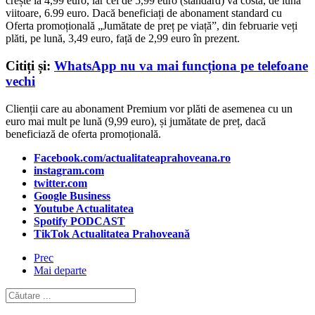
crește la 4,99 euro, iar cel de 5,99 euro (standard) va costa, de luna
viitoare, 6.99 euro. Dacă beneficiați de abonament standard cu
Oferta promoțională „Jumătate de preț pe viață”, din februarie veți
plăti, pe lună, 3,49 euro, față de 2,99 euro în prezent.
Citiți și:
WhatsApp nu va mai funcționa pe telefoane
vechi
Clienții care au abonament Premium vor plăti de asemenea cu un
euro mai mult pe lună (9,99 euro), și jumătate de preț, dacă
beneficiază de oferta promoțională.
Facebook.com/actualitateaprahoveana.ro
instagram.com
twitter.com
Google Business
Youtube Actualitatea
Spotify PODCAST
TikTok Actualitatea Prahoveană
Prec
Mai departe