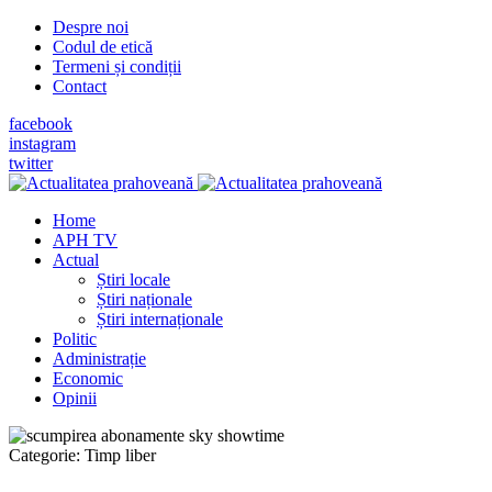
Despre noi
Codul de etică
Termeni și condiții
Contact
facebook
instagram
twitter
Home
APH TV
Actual
Știri locale
Știri naționale
Știri internaționale
Politic
Administrație
Economic
Opinii
Categorie:
Timp liber