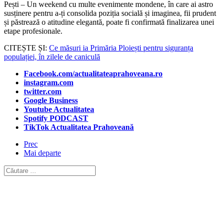
Pești – Un weekend cu multe evenimente mondene, în care ai astro
susținere pentru a-ți consolida poziția socială și imaginea, fii prudent
și păstrează o atitudine elegantă, poate fi confirmată finalizarea unei
etape profesionale.
CITEȘTE ȘI:
Ce măsuri ia Primăria Ploiești pentru siguranța
populației, în zilele de caniculă
Facebook.com/actualitateaprahoveana.ro
instagram.com
twitter.com
Google Business
Youtube Actualitatea
Spotify PODCAST
TikTok Actualitatea Prahoveană
Prec
Mai departe