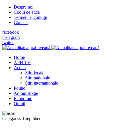
Despre noi
Codul de etică
Termeni și condiții
Contact
facebook
instagram
twitter
Home
APH TV
Actual
Știri locale
Știri naționale
Știri internaționale
Politic
Administrație
Economic
Opinii
Categorie:
Timp liber