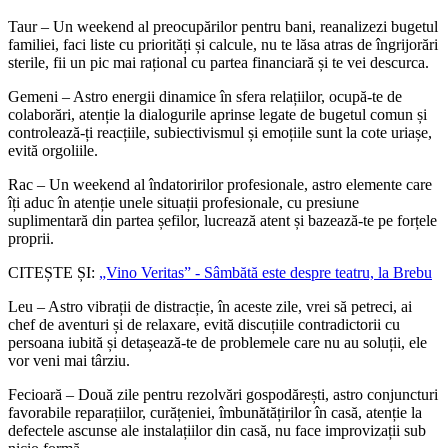
Taur – Un weekend al preocupărilor pentru bani, reanalizezi bugetul
familiei, faci liste cu priorități și calcule, nu te lăsa atras de îngrijorări
sterile, fii un pic mai rațional cu partea financiară și te vei descurca.
Gemeni – Astro energii dinamice în sfera relațiilor, ocupă-te de
colaborări, atenție la dialogurile aprinse legate de bugetul comun și
controlează-ți reacțiile, subiectivismul și emoțiile sunt la cote uriașe,
evită orgoliile.
Rac – Un weekend al îndatoririlor profesionale, astro elemente care
îți aduc în atenție unele situații profesionale, cu presiune
suplimentară din partea șefilor, lucrează atent și bazează-te pe forțele
proprii.
CITEȘTE ȘI:
„Vino Veritas” - Sâmbătă este despre teatru, la Brebu
Leu – Astro vibrații de distracție, în aceste zile, vrei să petreci, ai
chef de aventuri și de relaxare, evită discuțiile contradictorii cu
persoana iubită și detașează-te de problemele care nu au soluții, ele
vor veni mai târziu.
Fecioară – Două zile pentru rezolvări gospodărești, astro conjuncturi
favorabile reparațiilor, curățeniei, îmbunătățirilor în casă, atenție la
defectele ascunse ale instalațiilor din casă, nu face improvizații sub