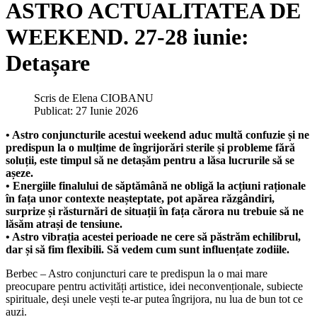
ASTRO ACTUALITATEA DE
WEEKEND. 27-28 iunie:
Detașare
Scris de
Elena CIOBANU
Publicat: 27 Iunie 2026
• Astro conjuncturile acestui weekend aduc multă confuzie și ne
predispun la o mulțime de îngrijorări sterile și probleme fără
soluții, este timpul să ne detașăm pentru a lăsa lucrurile să se
așeze.
• Energiile finalului de săptămână ne obligă la acțiuni raționale
în fața unor contexte neașteptate, pot apărea răzgândiri,
surprize și răsturnări de situații în fața cărora nu trebuie să ne
lăsăm atrași de tensiune.
• Astro vibrația acestei perioade ne cere să păstrăm echilibrul,
dar și să fim flexibili. Să vedem cum sunt influențate zodiile.
Berbec – Astro conjuncturi care te predispun la o mai mare
preocupare pentru activități artistice, idei neconvenționale, subiecte
spirituale, deși unele vești te-ar putea îngrijora, nu lua de bun tot ce
auzi.