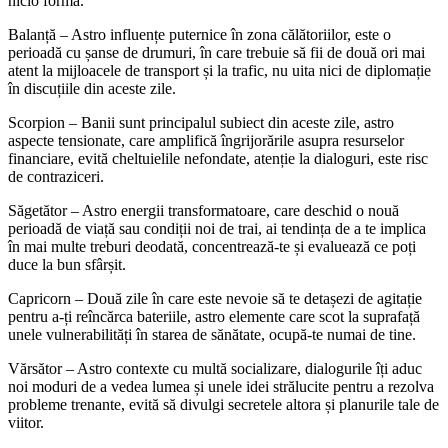
nicio formă.
Balanță – Astro influențe puternice în zona călătoriilor, este o
perioadă cu șanse de drumuri, în care trebuie să fii de două ori mai
atent la mijloacele de transport și la trafic, nu uita nici de diplomație
în discuțiile din aceste zile.
Scorpion – Banii sunt principalul subiect din aceste zile, astro
aspecte tensionate, care amplifică îngrijorările asupra resurselor
financiare, evită cheltuielile nefondate, atenție la dialoguri, este risc
de contraziceri.
Săgetător – Astro energii transformatoare, care deschid o nouă
perioadă de viață sau condiții noi de trai, ai tendința de a te implica
în mai multe treburi deodată, concentrează-te și evaluează ce poți
duce la bun sfârșit.
Capricorn – Două zile în care este nevoie să te detașezi de agitație
pentru a-ți reîncărca bateriile, astro elemente care scot la suprafață
unele vulnerabilități în starea de sănătate, ocupă-te numai de tine.
Vărsător – Astro contexte cu multă socializare, dialogurile îți aduc
noi moduri de a vedea lumea și unele idei strălucite pentru a rezolva
probleme trenante, evită să divulgi secretele altora și planurile tale de
viitor.