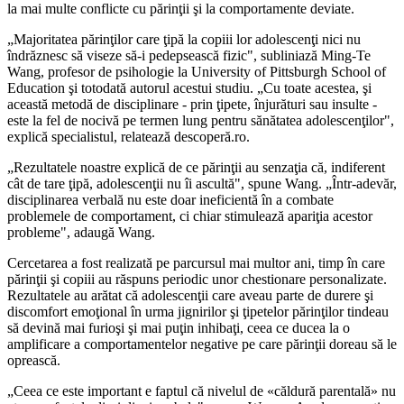
la mai multe conflicte cu părinţii şi la comportamente deviate.
„Majoritatea părinţilor care ţipă la copiii lor adolescenţi nici nu
îndrăznesc să viseze să-i pedepsească fizic", subliniază Ming-Te
Wang, profesor de psihologie la University of Pittsburgh School of
Education şi totodată autorul acestui studiu. „Cu toate acestea, şi
această metodă de disciplinare - prin ţipete, înjurături sau insulte -
este la fel de nocivă pe termen lung pentru sănătatea adolescenţilor",
explică specialistul, relatează descoperă.ro.
„Rezultatele noastre explică de ce părinţii au senzaţia că, indiferent
cât de tare ţipă, adolescenţii nu îi ascultă", spune Wang. „Într-adevăr,
disciplinarea verbală nu este doar ineficientă în a combate
problemele de comportament, ci chiar stimulează apariţia acestor
probleme", adaugă Wang.
Cercetarea a fost realizată pe parcursul mai multor ani, timp în care
părinţii şi copiii au răspuns periodic unor chestionare personalizate.
Rezultatele au arătat că adolescenţii care aveau parte de durere şi
discomfort emoţional în urma jignirilor şi ţipetelor părinţilor tindeau
să devină mai furioşi şi mai puţin inhibaţi, ceea ce ducea la o
amplificare a comportamentelor negative pe care părinţii doreau să le
oprească.
„Ceea ce este important e faptul că nivelul de «căldură parentală» nu