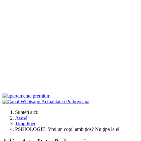
Sunteți aici:
Acasă
Timp liber
PSIHOLOGIE: Vrei un copil ambiţios? Nu ţipa la el