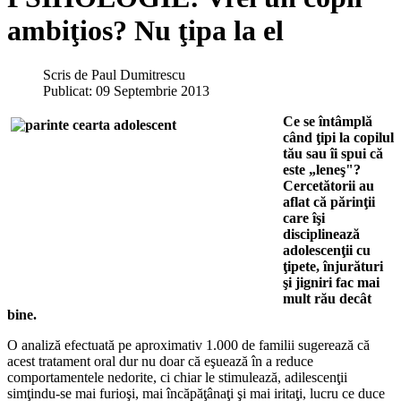
ambiţios? Nu ţipa la el
Scris de
Paul Dumitrescu
Publicat: 09 Septembrie 2013
Ce se întâmplă
când ţipi la copilul
tău sau îi spui că
este „leneş"?
Cercetătorii au
aflat că părinţii
care îşi
disciplinează
adolescenţii cu
ţipete, înjurături
şi jigniri fac mai
mult rău decât
bine.
O analiză efectuată pe aproximativ 1.000 de familii sugerează că
acest tratament oral dur nu doar că eşuează în a reduce
comportamentele nedorite, ci chiar le stimulează, adilescenţii
simţindu-se mai furioşi, mai încăpăţânaţi şi mai iritaţi, lucru ce duce