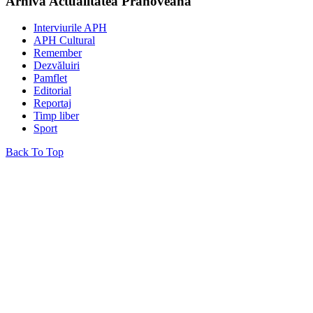
Arhiva Actualitatea Prahoveană
Interviurile APH
APH Cultural
Remember
Dezvăluiri
Pamflet
Editorial
Reportaj
Timp liber
Sport
Back To Top