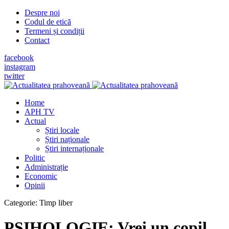
Despre noi
Codul de etică
Termeni și condiții
Contact
facebook
instagram
twitter
Home
APH TV
Actual
Știri locale
Știri naționale
Știri internaționale
Politic
Administrație
Economic
Opinii
Categorie:
Timp liber
PSIHOLOGIE: Vrei un copil