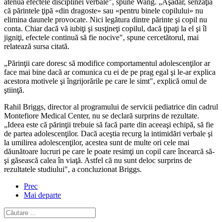
atenua efectele disciplinei verbale", spune Wang. „Aşadar, senzaţia
că părintele ţipă «din dragoste» sau «pentru binele copilului» nu
elimina daunele provocate. Nici legătura dintre părinte şi copil nu
conta. Chiar dacă vă iubiţi şi susţineţi copilul, dacă ţipaţi la el şi îl
jigniţi, efectele continuă să fie nocive", spune cercetătorul, mai
relatează sursa citată.
„Părinţii care doresc să modifice comportamentul adolescenţilor ar
face mai bine dacă ar comunica cu ei de pe prag egal şi le-ar explica
acestora motivele şi îngrijorările pe care le simt", explică omul de
ştiinţă.
Rahil Briggs, director al programului de servicii pediatrice din cadrul
Montefiore Medical Center, nu se declară surprins de rezultate.
„Ideea este că părinţii trebuie să facă parte din aceeaşi echipă, să fie
de partea adolescenţilor. Dacă aceştia recurg la intimidări verbale şi
la umilirea adolescenţilor, acestea sunt de multe ori cele mai
dăunătoare lucruri pe care le poate resimţi un copil care încearcă să-
şi găsească calea în viaţă. Astfel că nu sunt deloc surprins de
rezultatele studiului", a concluzionat Briggs.
Prec
Mai departe