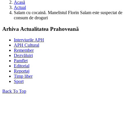
Acasă
Actual
Salam cu cocaină. Manelistul Florin Salam este suspectat de
consum de droguri
Arhiva Actualitatea Prahoveană
Interviurile APH
APH Cultural
Remember
Dezvăluiri
Pamflet
Editorial
Reportaj
Timp liber
Sport
Back To Top