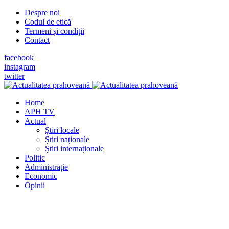
Despre noi
Codul de etică
Termeni și condiții
Contact
facebook
instagram
twitter
Home
APH TV
Actual
Știri locale
Știri naționale
Știri internaționale
Politic
Administrație
Economic
Opinii