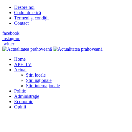
Despre noi
Codul de etică
Termeni și condiții
Contact
facebook
instagram
twitter
Home
APH TV
Actual
Știri locale
Știri naționale
Știri internaționale
Politic
Administrație
Economic
Opinii