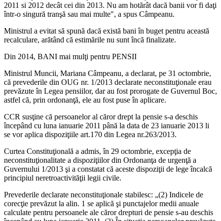
2011 si 2012 decât cei din 2013. Nu am hotărât dacă banii vor fi daţi
într-o singură tranşă sau mai multe", a spus Câmpeanu.
Ministrul a evitat să spună dacă există bani în buget pentru această
recalculare, arătând că estimările nu sunt încă finalizate.
Din 2014, BANI mai mulţi pentru PENSII
Ministrul Muncii, Mariana Câmpeanu, a declarat, pe 31 octombrie,
că prevederile din OUG nr. 1/2013 declarate neconstituţionale erau
prevăzute în Legea pensiilor, dar au fost prorogate de Guvernul Boc,
astfel că, prin ordonanţă, ele au fost puse în aplicare.
CCR susţine că persoanelor al căror drept la pensie s-a deschis
începând cu luna ianuarie 2011 până la data de 23 ianuarie 2013 li
se vor aplica dispoziţiile art.170 din Legea nr.263/2013.
Curtea Constituţională a admis, în 29 octombrie, excepţia de
neconstituţionalitate a dispoziţiilor din Ordonanţa de urgenţă a
Guvernului 1/2013 şi a constatat că aceste dispoziţii de lege încalcă
principiul neretroactivităţii legii civile.
Prevederile declarate neconstituţionale stabilesc: „(2) Indicele de
corecţie prevăzut la alin. 1 se aplică şi punctajelor medii anuale
calculate pentru persoanele ale căror drepturi de pensie s-au deschis