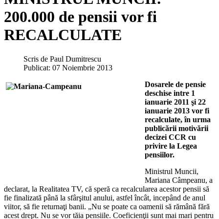
200.000 de pensii vor fi
RECALCULATE
Scris de
Paul Dumitrescu
Publicat: 07 Noiembrie 2013
Dosarele de pensie
deschise intre 1
ianuarie 2011 şi 22
ianuarie 2013 vor fi
recalculate, în urma
publicării motivării
decizei CCR cu
privire la Legea
pensiilor.
Ministrul Muncii,
Mariana Câmpeanu, a
declarat, la Realitatea TV, că speră ca recalcularea acestor pensii să
fie finalizată până la sfârşitul anului, astfel încât, incepând de anul
viitor, să fie returnaţi banii. „Nu se poate ca oamenii să rămână fără
acest drept. Nu se vor tăia pensiile. Coeficienţii sunt mai mari pentru