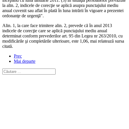
începând cu luna ianuarie 2011. (3) În situaţia persoanelor prevăzute
la alin. 2, indicele de corecţie se aplică asupra punctajului mediu
anual cuvenit sau aflat în plată în luna intrării în vigoare a prezentei
ordonanţe de urgenţă".
Alin. 1, la care face trimitere alin. 2, prevede că în anul 2013
indicele de corecţie care se aplică punctajului mediu anual
determinat conform prevederilor art. 95 din Legea nr 263/2010, cu
modificările şi completările ulterioare, este 1,06, mai relatează sursa
citată.
Prec
Mai departe