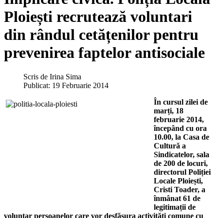
Ploiești recrutează voluntari
din rândul cetățenilor pentru
prevenirea faptelor antisociale
Scris de
Irina Sima
Publicat: 19 Februarie 2014
În cursul zilei de
marți, 18
februarie 2014,
începând cu ora
10.00, la Casa de
Cultură a
Sindicatelor, sala
de 200 de locuri,
directorul Poliției
Locale Ploiești,
Cristi Toader, a
înmânat 61 de
legitimații de
voluntar persoanelor care vor desfășura activități comune cu