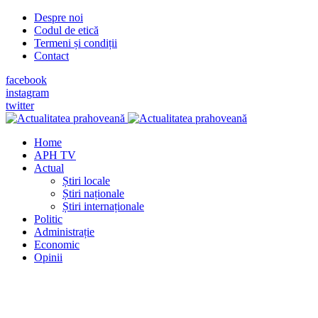
Despre noi
Codul de etică
Termeni și condiții
Contact
facebook
instagram
twitter
Home
APH TV
Actual
Știri locale
Știri naționale
Știri internaționale
Politic
Administrație
Economic
Opinii