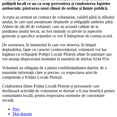
polițiștii locali ce au ca scop prevenirea și combaterea faptelor
antisociale, păstrarea unui climat de ordine și liniște publică.
Aceștia au semnat un contract de voluntariat, valabil până la sfârșitul
anului, în care sunt menționate drepturile și obligațiile ambelor părți.
Alături de alți 40 de voluntari, care au această calitate de la
jumătatea anului trecut, au fost instruiți cu privire la aspectele
generale și specifice acțiunilor ce vor fi întreprinse de comun acord.
De asemenea, în momentul în care vor observa, în timpul
deplasărilor, fapte cu caracter contravențional, voluntarii vor lua
legătura cu echipajele Poliției Locale Ploiești aflate în patrulare sau
vor anunța dispeceratul instituției la numărul de telefon 0244 954.
Voluntarii au obligația de a păstra confidențialitatea datelor, de a
transmite informații clare și precise, cu respectarea ariei de
competențe a Poliției Locale Ploiești.
Colaborarea dintre Poliția Locală Ploiești și persoanele care
desfășoară activități de voluntariat se dorește a fi una benefică pentru
comunitatea locală, pentru respectarea normelor de conviețuire
socială.
Prec
Mai departe