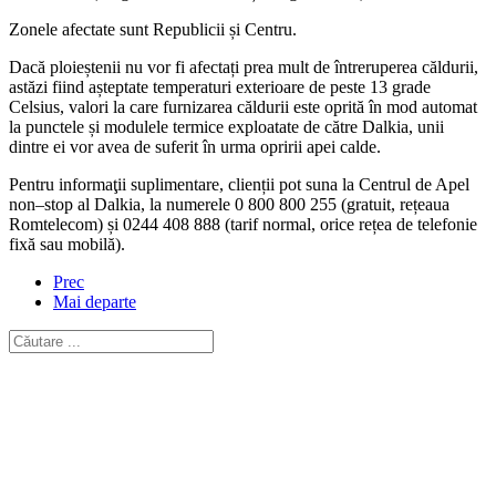
Zonele afectate sunt Republicii și Centru.
Dacă ploieștenii nu vor fi afectați prea mult de întreruperea căldurii,
astăzi fiind așteptate temperaturi exterioare de peste 13 grade
Celsius, valori la care furnizarea căldurii este oprită în mod automat
la punctele și modulele termice exploatate de către Dalkia, unii
dintre ei vor avea de suferit în urma opririi apei calde.
Pentru informaţii suplimentare, clienții pot suna la Centrul de Apel
non–stop al Dalkia, la numerele 0 800 800 255 (gratuit, rețeaua
Romtelecom) și 0244 408 888 (tarif normal, orice rețea de telefonie
fixă sau mobilă).
Prec
Mai departe