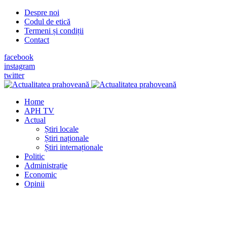
Despre noi
Codul de etică
Termeni și condiții
Contact
facebook
instagram
twitter
Home
APH TV
Actual
Știri locale
Știri naționale
Știri internaționale
Politic
Administrație
Economic
Opinii