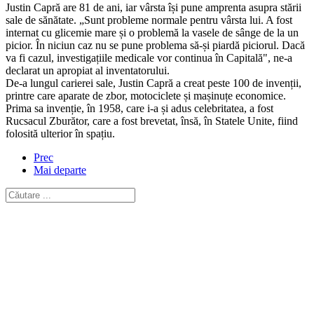
Justin Capră are 81 de ani, iar vârsta își pune amprenta asupra stării
sale de sănătate. „Sunt probleme normale pentru vârsta lui. A fost
internat cu glicemie mare și o problemă la vasele de sânge de la un
picior. În niciun caz nu se pune problema să-și piardă piciorul. Dacă
va fi cazul, investigațiile medicale vor continua în Capitală", ne-a
declarat un apropiat al inventatorului.
De-a lungul carierei sale, Justin Capră a creat peste 100 de invenții,
printre care aparate de zbor, motociclete și mașinuțe economice.
Prima sa invenție, în 1958, care i-a și adus celebritatea, a fost
Rucsacul Zburător, care a fost brevetat, însă, în Statele Unite, fiind
folosită ulterior în spațiu.
Prec
Mai departe