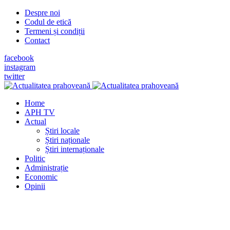
Despre noi
Codul de etică
Termeni și condiții
Contact
facebook
instagram
twitter
Home
APH TV
Actual
Știri locale
Știri naționale
Știri internaționale
Politic
Administrație
Economic
Opinii